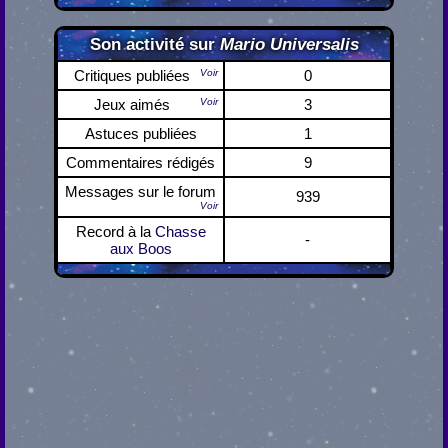
Son activité sur
Mario Universalis
Critiques publiées
Voir
0
Jeux aimés
Voir
3
Astuces publiées
1
Commentaires rédigés
9
Messages sur le forum
939
Voir
Record à la
Chasse
-
aux Boos