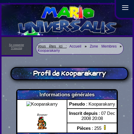
≡
Se connecter
Vous êtes ici :
Accueil
»
Zone Membres
»
S'inscrire
Kooparakarry
Profil de Kooparakarry
Informations générales
Pseudo
: Kooparakarry
Inscrit depuis
: 07 Dec
Bowser
2008 20:08
Pièces
: 255