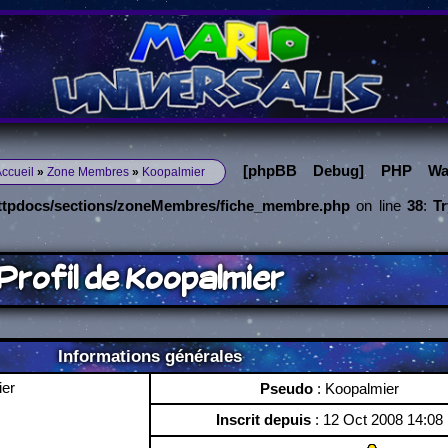
[phpBB Debug] PHP War
ccueil
»
Zone Membres
»
Koopalmier
httpdocs/sections/zoneMembres/fiche_membre.php
on line
38
:
T
Profil de Koopalmier
Informations générales
Pseudo
: Koopalmier
Inscrit depuis
: 12 Oct 2008 14:08