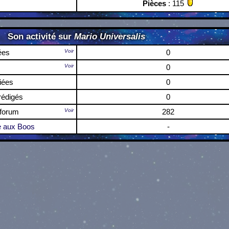
Pièces
: 115
Son activité sur
Mario Universalis
ées
Voir
0
Voir
0
iées
0
édigés
0
 forum
Voir
282
 aux Boos
-