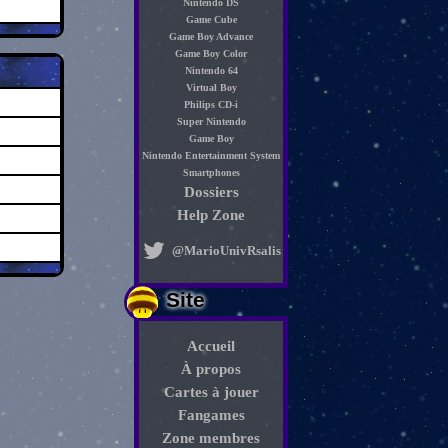
Nintendo DS
Game Cube
Game Boy Advance
Game Boy Color
Nintendo 64
Virtual Boy
Philips CD-i
Super Nintendo
Game Boy
Nintendo Entertainment System
Smartphones
Dossiers
Help Zone
@MarioUnivRsalis
Site
Accueil
À propos
Cartes à jouer
Fangames
Zone membres