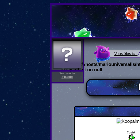
Vous êtes ici :
A
/var/www/vhosts/mariouniversalis/
array offset on null
Se connecter
S'inscrire
Yoshi