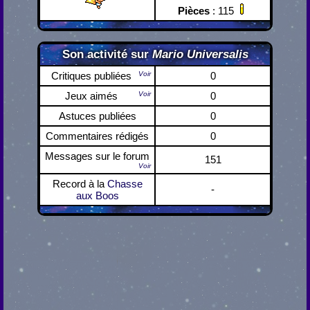
Pièces
: 115
Son activité sur
Mario Universalis
Critiques publiées
Voir
0
Jeux aimés
Voir
0
Astuces publiées
0
Commentaires rédigés
0
Messages sur le forum
151
Voir
Record à la
Chasse
-
aux Boos