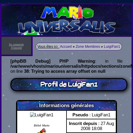
Se connecter
Vous êtes ici :
Accueil
»
Zone Membres
»
LuigiFan1
S'inscrire
[phpBB Debug] PHP Warning
: in file
/var/www/vhosts/mariouniversalis/httpdocs/sections/zon
on line
38
:
Trying to access array offset on null
Profil de LuigiFan1
Informations générales
Pseudo
: LuigiFan1
Inscrit depuis
: 27 Aug
Bébé Mario
2008 18:08