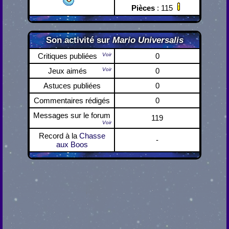
Pièces
: 115
Son activité sur
Mario Universalis
Critiques publiées
Voir
0
Jeux aimés
Voir
0
Astuces publiées
0
Commentaires rédigés
0
Messages sur le forum
119
Voir
Record à la
Chasse
-
aux Boos