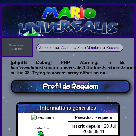
Se connecter
Vous êtes ici :
Accueil
»
Zone Membres
»
Requiem
S'inscrire
[phpBB Debug] PHP Warning
: in file
/var/www/vhosts/mariouniversalis/httpdocs/sections/zon
on line
38
:
Trying to access array offset on null
Profil de Requiem
Informations générales
Pseudo
: Requiem
Inscrit depuis
: 29 Jul
Bébé Luigi
2008 08:41