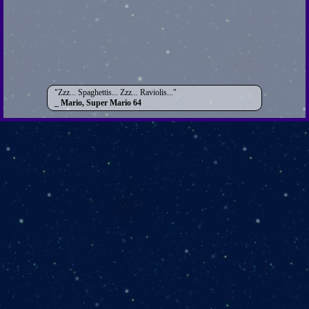
Zzz... Spaghettis... Zzz... Raviolis...
Mario, Super Mario 64