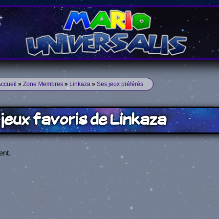
ccueil
»
Zone Membres
»
Linkaza
»
Ses jeux préférés
jeux favoris de Linkaza
ent.