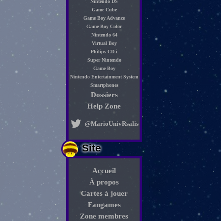
Nintendo DS
Game Cube
Game Boy Advance
Game Boy Color
Nintendo 64
Virtual Boy
Philips CD-i
Super Nintendo
Game Boy
Nintendo Entertainment System
Smartphones
Dossiers
Help Zone
@MarioUnivRsalis
Site
Accueil
À propos
Cartes à jouer
Fangames
Zone membres