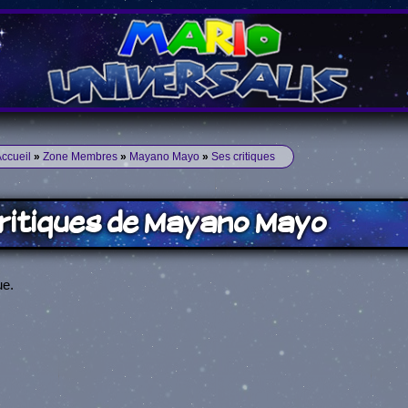
ccueil
»
Zone Membres
»
Mayano Mayo
»
Ses critiques
ritiques de Mayano Mayo
ue.