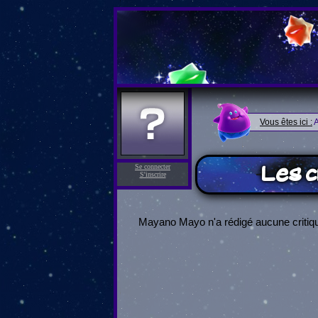
Vous êtes ici :
A
Les c
Se connecter
S'inscrire
Mayano Mayo n'a rédigé aucune critiq