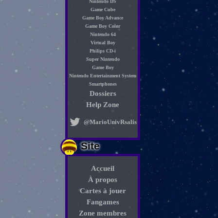
Nintendo DS
Game Cube
Game Boy Advance
Game Boy Color
Nintendo 64
Virtual Boy
Philips CD-i
Super Nintendo
Game Boy
Nintendo Entertainment System
Smartphones
Dossiers
Help Zone
@MarioUnivRsalis
Site
Accueil
À propos
Cartes à jouer
Fangames
Zone membres