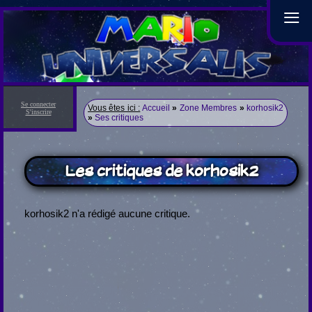
≡
Se connecter
Vous êtes ici :
Accueil
»
Zone Membres
»
korhosik2
S'inscrire
»
Ses critiques
Les critiques de korhosik2
korhosik2 n'a rédigé aucune critique.