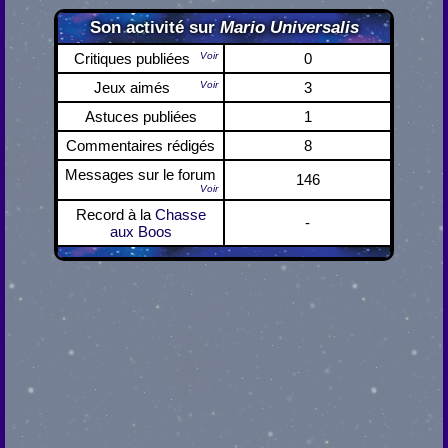
Son activité sur
Mario Universalis
Critiques publiées
Voir
0
Jeux aimés
Voir
3
Astuces publiées
1
Commentaires rédigés
8
Messages sur le forum
146
Voir
Record à la
Chasse
-
aux Boos