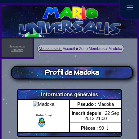
≡
Se connecter
Vous êtes ici :
Accueil
»
Zone Membres
»
Madoka
S'inscrire
Profil de Madoka
Informations générales
Pseudo
: Madoka
Inscrit depuis
: 22 Sep
Bébé Luigi
2012 21:00
Pièces
: 90