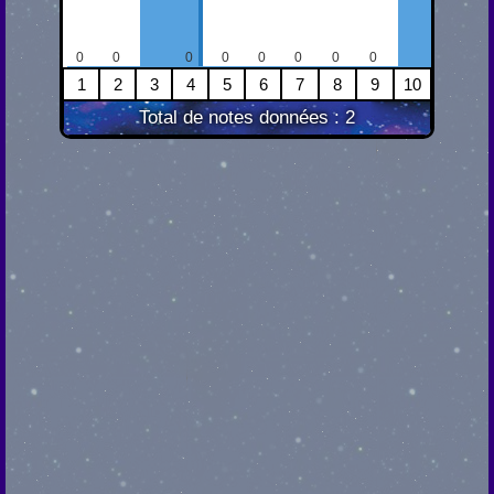
0
0
0
0
0
0
0
0
1
2
3
4
5
6
7
8
9
10
Total de notes données : 2