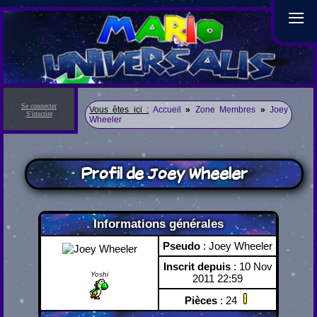
≡
Se connecter
Vous êtes ici :
Accueil
»
Zone Membres
»
Joey
S'inscrire
Wheeler
Profil de Joey Wheeler
Informations générales
Pseudo
: Joey Wheeler
Inscrit depuis
: 10 Nov
Yoshi
2011 22:59
Pièces
: 24