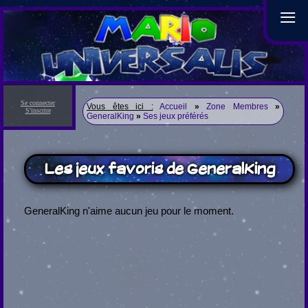
≡
Se connecter
Vous êtes ici :
Accueil
»
Zone Membres
»
S'inscrire
GeneralKing
»
Ses jeux préférés
Les jeux favoris de GeneralKing
GeneralKing n'aime aucun jeu pour le moment.