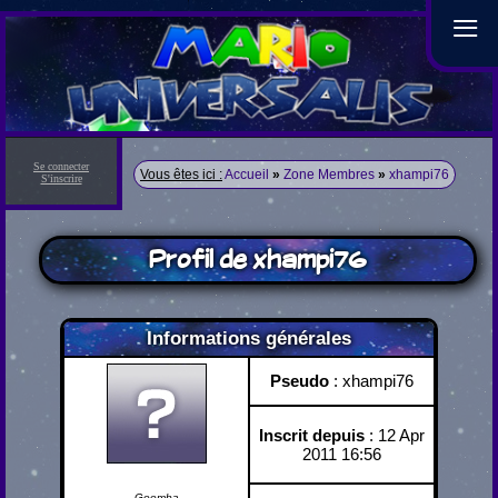
≡
Se connecter
Vous êtes ici :
Accueil
»
Zone Membres
»
xhampi76
S'inscrire
Profil de xhampi76
Informations générales
Pseudo
: xhampi76
Inscrit depuis
: 12 Apr
2011 16:56
Goomba