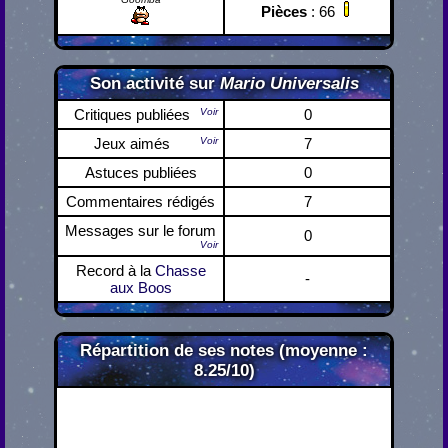
Pièces
: 66
Son activité sur
Mario Universalis
Critiques publiées
Voir
0
Jeux aimés
Voir
7
Astuces publiées
0
Commentaires rédigés
7
Messages sur le forum
0
Voir
Record à la
Chasse
-
aux Boos
Répartition de ses notes (moyenne :
8.25/10)