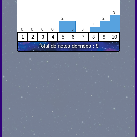
3
2
2
1
0
0
0
0
0
0
1
2
3
4
5
6
7
8
9
10
Total de notes données : 8