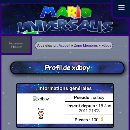
≡
Se connecter
Vous êtes ici :
Accueil
»
Zone Membres
»
xdboy
S'inscrire
Profil de xdboy
Informations générales
Pseudo
: xdboy
Inscrit depuis
: 18 Jan
Toad
2011 21:03
Pièces
: 100