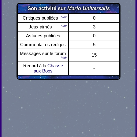
Son activité sur
Mario Universalis
Critiques publiées
Voir
0
Jeux aimés
Voir
3
Astuces publiées
0
Commentaires rédigés
5
Messages sur le forum
15
Voir
Record à la
Chasse
-
aux Boos