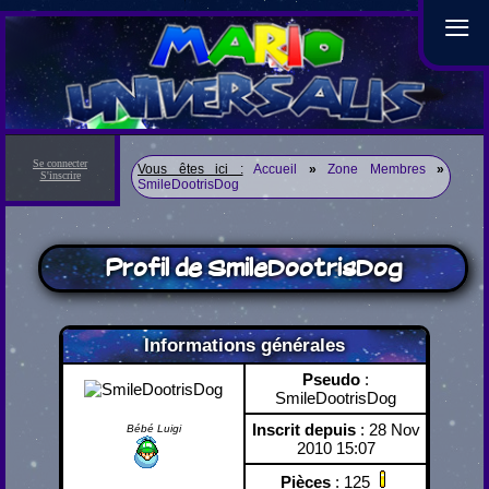
≡
Se connecter
Vous êtes ici :
Accueil
»
Zone Membres
»
S'inscrire
SmileDootrisDog
Profil de SmileDootrisDog
Informations générales
Pseudo
:
SmileDootrisDog
Inscrit depuis
: 28 Nov
Bébé Luigi
2010 15:07
Pièces
: 125