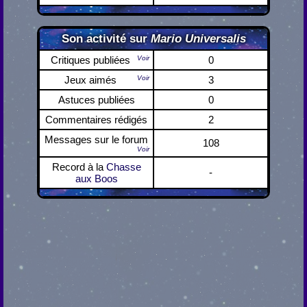
Son activité sur
Mario Universalis
Critiques publiées
Voir
0
Jeux aimés
Voir
3
Astuces publiées
0
Commentaires rédigés
2
Messages sur le forum
108
Voir
Record à la
Chasse
-
aux Boos