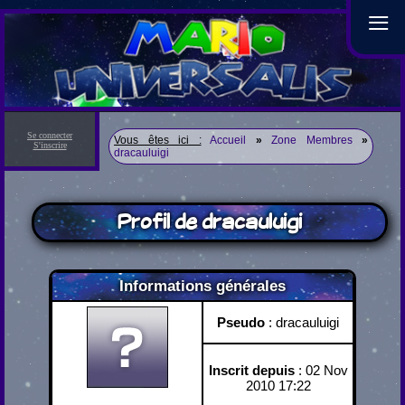
≡
Se connecter
Vous êtes ici :
Accueil
»
Zone Membres
»
S'inscrire
dracauluigi
Profil de dracauluigi
Informations générales
Pseudo
: dracauluigi
Inscrit depuis
: 02 Nov
2010 17:22