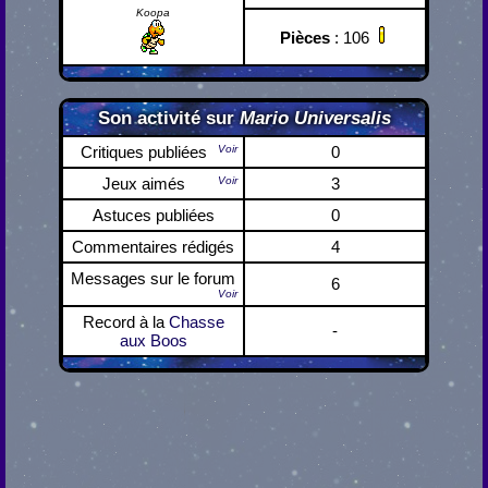
Koopa
Pièces
: 106
Son activité sur
Mario Universalis
Critiques publiées
Voir
0
Jeux aimés
Voir
3
Astuces publiées
0
Commentaires rédigés
4
Messages sur le forum
6
Voir
Record à la
Chasse
-
aux Boos