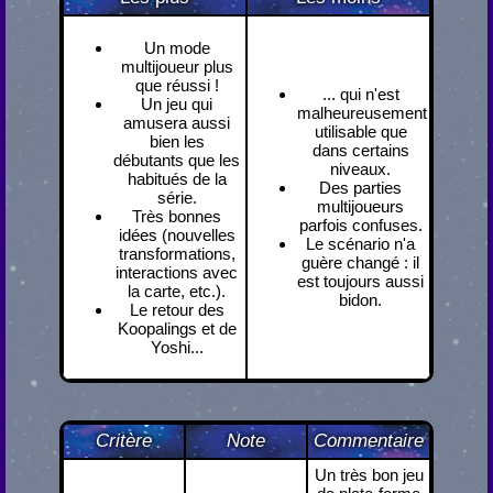
Un mode
multijoueur plus
que réussi !
... qui n'est
Un jeu qui
malheureusement
amusera aussi
utilisable que
bien les
dans certains
débutants que les
niveaux.
habitués de la
Des parties
série.
multijoueurs
Très bonnes
parfois confuses.
idées (nouvelles
Le scénario n'a
transformations,
guère changé : il
interactions avec
est toujours aussi
la carte, etc.).
bidon.
Le retour des
Koopalings et de
Yoshi...
Critère
Note
Commentaire
Un très bon jeu