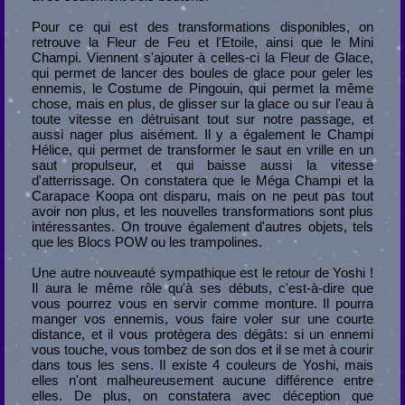
Pour ce qui est des transformations disponibles, on
retrouve la Fleur de Feu et l'Etoile, ainsi que le Mini
Champi. Viennent s'ajouter à celles-ci la Fleur de Glace,
qui permet de lancer des boules de glace pour geler les
ennemis, le Costume de Pingouin, qui permet la même
chose, mais en plus, de glisser sur la glace ou sur l'eau à
toute vitesse en détruisant tout sur notre passage, et
aussi nager plus aisément. Il y a également le Champi
Hélice, qui permet de transformer le saut en vrille en un
saut propulseur, et qui baisse aussi la vitesse
d'atterrissage. On constatera que le Méga Champi et la
Carapace Koopa ont disparu, mais on ne peut pas tout
avoir non plus, et les nouvelles transformations sont plus
intéressantes. On trouve également d'autres objets, tels
que les Blocs POW ou les trampolines.
Une autre nouveauté sympathique est le retour de Yoshi !
Il aura le même rôle qu'à ses débuts, c'est-à-dire que
vous pourrez vous en servir comme monture. Il pourra
manger vos ennemis, vous faire voler sur une courte
distance, et il vous protègera des dégâts: si un ennemi
vous touche, vous tombez de son dos et il se met à courir
dans tous les sens. Il existe 4 couleurs de Yoshi, mais
elles n'ont malheureusement aucune différence entre
elles. De plus, on constatera avec déception que