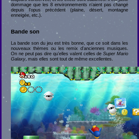
dommage que les 8 environnements n'aient pas changé
depuis l'opus précédent (plaine, désert, montagne
enneigée, etc.).
Bande son
La bande son du jeu est très bonne, que ce soit dans les
nouveaux thèmes ou les remix d'anciennes musiques.
On ne peut pas dire qu'elles valent celles de
Super Mario
Galaxy
, mais elles sont tout de même excellentes.