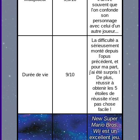
souvent que
l'on confonde
son
personnage
avec celui d'un
autre joueur...
La difficulté a
sérieusement
monté depuis
l'opus
précédent, et
pour ma part,
j'ai été surpris !
Durée de vie
9/10
De plus,
réussir à
obtenir les 5
étoiles de
réussite n'est
pas chose
facile !
New Super
Mario Bros.
Wii
est un
excellent jeu.