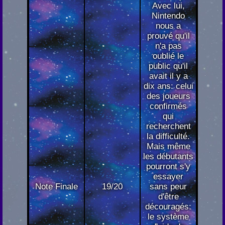
Avec lui,
Nintendo
nous a
prouvé qu'il
n'a pas
oublié le
public qu'il
avait il y a
dix ans: celui
des joueurs
confirmés
qui
recherchent
la difficulté.
Mais même
les débutants
pourront s'y
essayer
Note Finale
19/20
sans peur
d'être
découragés:
le système