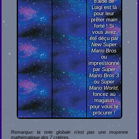
d'aide de
Luigi est là
pour leur
prêter main
forte ! Si
vous avez
été déçu par
New Super
Mario Bros
ou
impressionné
par
Super
Mario Bros 3
ou
Super
Mario World
,
foncez au
magasin
pour vous le
procurer !
Remarque: la note globale n'est pas une moyenne
mathématique des 7 critères.