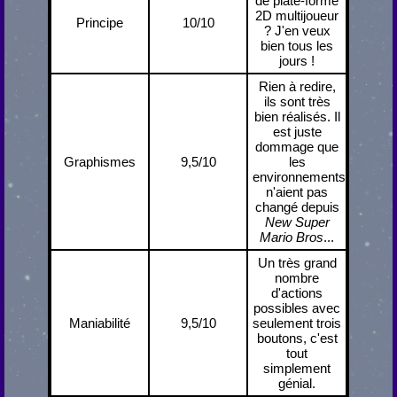
de plate-forme
2D multijoueur
Principe
10/10
? J'en veux
bien tous les
jours !
Rien à redire,
ils sont très
bien réalisés. Il
est juste
dommage que
Graphismes
9,5/10
les
environnements
n'aient pas
changé depuis
New Super
Mario Bros
...
Un très grand
nombre
d'actions
possibles avec
Maniabilité
9,5/10
seulement trois
boutons, c'est
tout
simplement
génial.