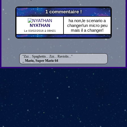
1
commentaire !
ha non,le scenario a
NYATHAN
changer!un micro peu
mais il a changer!
Le 03/02/2016 à 08H21
Zzz... Spaghettis... Zzz... Raviolis...
Mario, Super Mario 64