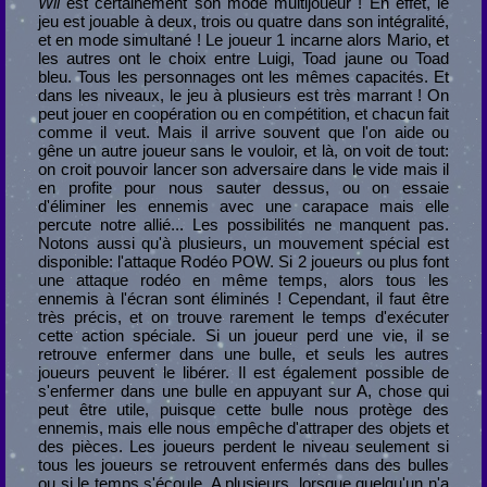
Wii
est certainement son mode multijoueur ! En effet, le
jeu est jouable à deux, trois ou quatre dans son intégralité,
et en mode simultané ! Le joueur 1 incarne alors Mario, et
les autres ont le choix entre Luigi, Toad jaune ou Toad
bleu. Tous les personnages ont les mêmes capacités. Et
dans les niveaux, le jeu à plusieurs est très marrant ! On
peut jouer en coopération ou en compétition, et chacun fait
comme il veut. Mais il arrive souvent que l'on aide ou
gêne un autre joueur sans le vouloir, et là, on voit de tout:
on croit pouvoir lancer son adversaire dans le vide mais il
en profite pour nous sauter dessus, ou on essaie
d'éliminer les ennemis avec une carapace mais elle
percute notre allié... Les possibilités ne manquent pas.
Notons aussi qu'à plusieurs, un mouvement spécial est
disponible: l'attaque Rodéo POW. Si 2 joueurs ou plus font
une attaque rodéo en même temps, alors tous les
ennemis à l'écran sont éliminés ! Cependant, il faut être
très précis, et on trouve rarement le temps d'exécuter
cette action spéciale. Si un joueur perd une vie, il se
retrouve enfermer dans une bulle, et seuls les autres
joueurs peuvent le libérer. Il est également possible de
s'enfermer dans une bulle en appuyant sur A, chose qui
peut être utile, puisque cette bulle nous protège des
ennemis, mais elle nous empêche d'attraper des objets et
des pièces. Les joueurs perdent le niveau seulement si
tous les joueurs se retrouvent enfermés dans des bulles
ou si le temps s'écoule. A plusieurs, lorsque quelqu'un n'a