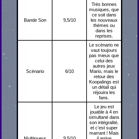
Très bonnes
musiques, que
ce soit dans
Bande Son
9,5/10
les nouveaux
thèmes ou
dans les
reprises.
Le scénario ne
vaut toujours
pas mieux que
celui des
autres jeux
Scénario
6/10
Mario, mais le
retour des
Koopalings est
un détail qui
réjouira les
fans.
Le jeu est
jouable à 4 en
simultané dans
son intégralité,
et c'est super
marrant ! Mais
Multijoueur
9,5/10
il arrive