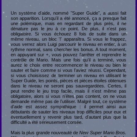
Un système d'aide, nommé "Super Guide", a aussi fait
son apparition. Lorsqu'il a été annoncé, ça a presque fait
une polémique, mais en regardant de plus près, il ne
dénature pas le jeu à ce point. De plus, il n'est pas
obligatoire. Si vous échouez 8 fois de suite dans un
même niveau, un bloc '!' apparaîtra. Si vous le frappez,
vous verrez alors Luigi parcourir le niveau en entier, à un
rythme normal, sans chercher les bonus. A tout moment,
en appuyant sur +, vous pouvez l'arrêter et reprendre le
contrôle de Mario. Mais une fois qu'il a terminé, vous
aurez le choix entre recommencer le niveau ou bien le
sauter et faire comme si vous l'aviez réussi. Cependant,
si vous choisissez de terminer un niveau en utilisant le
Super Guide, les points, pièces et pièces étoiles obtenues
dans le niveau ne seront pas sauvegardées. Certes, il
peut rendre le jeu trop facile, mais il n'est même pas
obligatoire, alors si vous n'êtes pas content, on ne vous
demande même pas de l'utiliser. Malgré tout, ce système
d'aide est assez sympathique : il permet ainsi aux
débutants de sauter les niveaux trop difficiles pour eux et
éventuellement y revenir plus tard, d'autant plus que la
difficulté a été sérieusement corsée.
Mais la plus grande nouveauté de
New Super Mario Bros.