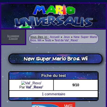
Se connecter
Vous êtes ici :
Accueil
»
Jeux
»
New Super Mario
S'inscrire
Bros. Wii
»
Tests
»
Test de Val'_Rexo'
New Super Mario Bros. Wii
Fiche du test
9/10
Par
Val'_Rexo'
1 commentaire