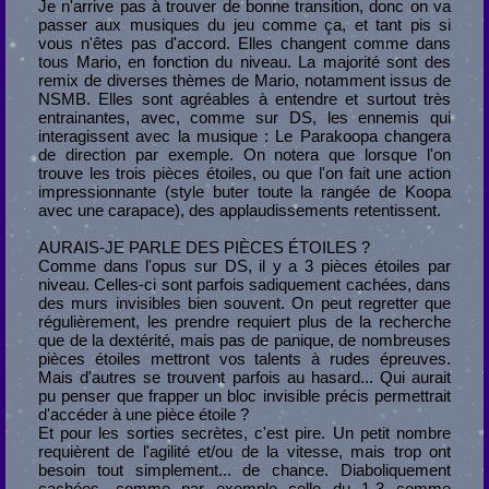
Je n'arrive pas à trouver de bonne transition, donc on va
passer aux musiques du jeu comme ça, et tant pis si
vous n'êtes pas d'accord. Elles changent comme dans
tous Mario, en fonction du niveau. La majorité sont des
remix de diverses thèmes de Mario, notamment issus de
NSMB. Elles sont agréables à entendre et surtout très
entrainantes, avec, comme sur DS, les ennemis qui
interagissent avec la musique : Le Parakoopa changera
de direction par exemple. On notera que lorsque l'on
trouve les trois pièces étoiles, ou que l'on fait une action
impressionnante (style buter toute la rangée de Koopa
avec une carapace), des applaudissements retentissent.
AURAIS-JE PARLE DES PIÈCES ÉTOILES ?
Comme dans l'opus sur DS, il y a 3 pièces étoiles par
niveau. Celles-ci sont parfois sadiquement cachées, dans
des murs invisibles bien souvent. On peut regretter que
régulièrement, les prendre requiert plus de la recherche
que de la dextérité, mais pas de panique, de nombreuses
pièces étoiles mettront vos talents à rudes épreuves.
Mais d'autres se trouvent parfois au hasard... Qui aurait
pu penser que frapper un bloc invisible précis permettrait
d'accéder à une pièce étoile ?
Et pour les sorties secrètes, c'est pire. Un petit nombre
requièrent de l'agilité et/ou de la vitesse, mais trop ont
besoin tout simplement... de chance. Diaboliquement
cachées, comme par exemple celle du 1-3 comme