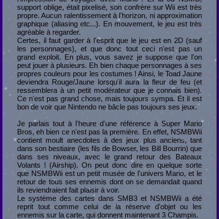
support oblige, était pixelisé, son confrère sur Wii est très
propre. Aucun ralentissement à l'horizon, ni approximation
graphique (aliasing etc...). En mouvement, le jeu est très
agréable à regarder.
Certes, il faut garder à l'esprit que le jeu est en 2D (sauf
les personnages), et que donc tout ceci n'est pas un
grand exploit. En plus, vous savez je suppose que l'on
peut jouer à plusieurs. Eh bien chaque personnages à ses
propres couleurs pour les costumes ! Ainsi, le Toad Jaune
deviendra Rouge/Jaune lorsqu'il aura la fleur de feu (et
ressemblera à un petit modérateur que je connais bien).
Ce n'est pas grand chose, mais toujours sympa. Et il est
bon de voir que Nintendo ne bâcle pas toujours ses jeux.
Je parlais tout à l'heure d'une référence à Super Mario
Bros, eh bien ce n'est pas la première. En effet, NSMBWii
contient moult anecdotes à des jeux plus anciens, tant
dans son bestiaire (les fils de Bowser, les Bill Bourrin) que
dans ses niveaux, avec le grand retour des Bateaux
Volants ! (Airship). On peut donc dire en quelque sorte
que NSMBWii est un petit musée de l'univers Mario, et le
retour de tous ses ennemis dont on se demandait quand
ils reviendraient fait plaisir à voir.
Le système des cartes dans SMB3 et NSMBWii a été
reprit tout comme celui de la réserve d'objet ou les
ennemis sur la carte, qui donnent maintenant 3 Champis.