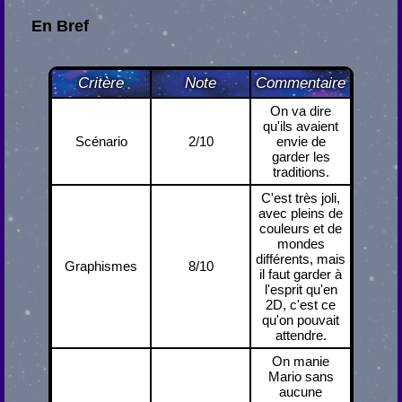
En Bref
Critère
Note
Commentaire
On va dire
qu'ils avaient
Scénario
2/10
envie de
garder les
traditions.
C'est très joli,
avec pleins de
couleurs et de
mondes
différents, mais
Graphismes
8/10
il faut garder à
l'esprit qu'en
2D, c'est ce
qu'on pouvait
attendre.
On manie
Mario sans
aucune