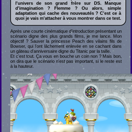
l'univers de son grand frère sur DS. Manque
d'imagination ? Flemme ? Ou alors, simple
adaptation qui cache des nouveautés ? C'est ce à
quoi je vais m'attacher à vous montrer dans ce test.
Après une courte cinématique d'introduction présentant un
scénario digne des plus grands films, je me lance. Mon
objectif ? Sauver la princesse Peach des vilains fils de
Bowser, qui l'ont lâchement enlevée en se cachant dans
un gâteau d'anniversaire digne du Titanic par la taille.
Et c'est tout. Ça vous en bouche un coin non ? Mais bon,
on dira que le scénario n'est pas important, si le reste est
à la hauteur.