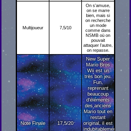
On s'amuse,
on se marre
bien, mais si
on recherche
un mode
Multijoueur
7,5/10
comme dans
NSMB où on
pouvait
attaquer l'autre,
on repasse.
New Super
Mario Bros
Wii est un
très bon jeu.
Fun,
reprenant
beaucoup
d'éléments
des anciens
Mario tout en
restant
Note Finale
17,5/20
original, il est
indubitablement