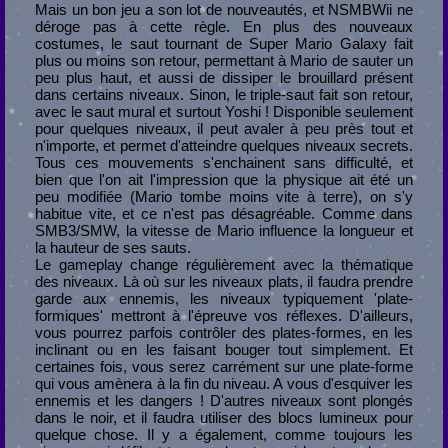
Mais un bon jeu a son lot de nouveautés, et NSMBWii ne
déroge pas à cette règle. En plus des nouveaux
costumes, le saut tournant de Super Mario Galaxy fait
plus ou moins son retour, permettant à Mario de sauter un
peu plus haut, et aussi de dissiper le brouillard présent
dans certains niveaux. Sinon, le triple-saut fait son retour,
avec le saut mural et surtout Yoshi ! Disponible seulement
pour quelques niveaux, il peut avaler à peu près tout et
n'importe, et permet d'atteindre quelques niveaux secrets.
Tous ces mouvements s'enchainent sans difficulté, et
bien que l'on ait l'impression que la physique ait été un
peu modifiée (Mario tombe moins vite à terre), on s'y
habitue vite, et ce n'est pas désagréable. Comme dans
SMB3/SMW, la vitesse de Mario influence la longueur et
la hauteur de ses sauts.
Le gameplay change régulièrement avec la thématique
des niveaux. Là où sur les niveaux plats, il faudra prendre
garde aux ennemis, les niveaux typiquement 'plate-
formiques' mettront à l'épreuve vos réflexes. D'ailleurs,
vous pourrez parfois contrôler des plates-formes, en les
inclinant ou en les faisant bouger tout simplement. Et
certaines fois, vous serez carrément sur une plate-forme
qui vous amènera à la fin du niveau. A vous d'esquiver les
ennemis et les dangers ! D'autres niveaux sont plongés
dans le noir, et il faudra utiliser des blocs lumineux pour
quelque chose. Il y a également, comme toujours les