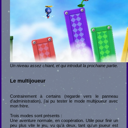
Un niveau assez chiant, et qui introduit la prochaine partie.
Le multijoueur
Contrairement à certains (regarde vers le panneau
d'administration), j'ai pu tester le mode multijoueur avec
mon frère.
Trois modes sont présents :
Une aventure normale, en coopération. Utile pour finir un
peu plus vite le jeu, vu qu'à deux, tant qu'un joueur est