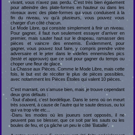
vivant, vous n'avez pas perdu. C'est très bien également
pour atteindre des plate-formes en hauteur ou dans les
niveaux avec des plate-formes qui vous conduisent à la
fin du niveau, vu qu'à plusieurs, vous pouvez vous
charger d'un côté chacun.
Le Mode Libre, qui consiste simplement à finir un niveau.
Pour gagner, il faut non seulement essayer d'arriver en
premier, mais sauter haut sur le drapeau, ramasser des
pièces et vaincre des ennemis. Évidemment, pour
gagner, vous pouvez tout faire, y compris prendre votre
adversaire et le jeter dans le vide/les ennemis/les pics
(testé et approuvé) que ce soit pour gagner du temps ou
choper une fleur de glace.
La Chasse aux Pièces. Comme le Mode Libre, mais cette
fois, le but est de récolter le plus de pièces possibles,
avec notamment les Pièces Étoiles qui valent 10 pièces.
C'est marrant, on s'amuse bien, mais je trouve cependant
deux gros défauts :
-Tout d'abord, c'est bordélique. Dans le sens où on meurt
très souvent, à cause de l'autre qui te saute dessus, ou toi
qui va trop vite etc...
-Dans les modes où les joueurs sont opposés, il ne
peuvent pas se blesser, que ce soit par les sauts ou les
boules de feu, et ça gâche un peu le côté 'Bataille'.