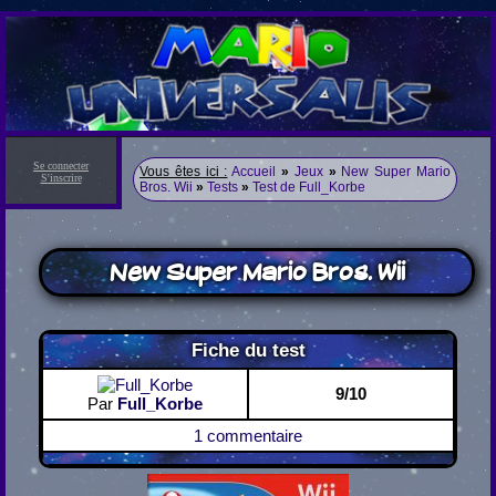
Se connecter
Vous êtes ici :
Accueil
»
Jeux
»
New Super Mario
S'inscrire
Bros. Wii
»
Tests
»
Test de Full_Korbe
New Super Mario Bros. Wii
Fiche du test
9/10
Par
Full_Korbe
1 commentaire