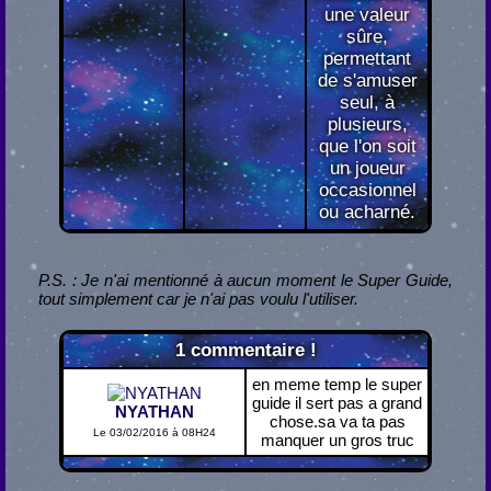
une valeur
sûre,
permettant
de s'amuser
seul, à
plusieurs,
que l'on soit
un joueur
occasionnel
ou acharné.
P.S. : Je n'ai mentionné à aucun moment le Super Guide,
tout simplement car je n'ai pas voulu l'utiliser.
1
commentaire !
en meme temp le super
guide il sert pas a grand
NYATHAN
chose.sa va ta pas
Le 03/02/2016 à 08H24
manquer un gros truc