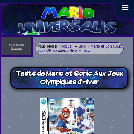
≡
Se connecter
Vous êtes ici :
Accueil
»
Jeux
»
Mario et Sonic Aux
S'inscrire
Jeux Olympiques d'Hiver
»
Tests
Tests de Mario et Sonic Aux Jeux
Olympiques d'Hiver