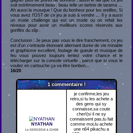
soit extrêmement beau , beau telle un tartine de tarama …
Ah aussi la musique ! Que du bonheur pour les oreilles, Si
vous avez l’OST de ce jeu je suis à vendre … Il y a aussi
un mode challenge qui est un mode ou on refait les
niveaux pour avoir un meilleurs scores réservés aux
gonflés du slip .
Conclusion : Je peux pas vous le dire franchement, ce jeu
est d’un contraste étonnant alternant durée de vie minable
et graphisme excellent, foutage de gueule et musique de
feu vous pouvez toujours tentez votre chance et le
télécharger sur la console virtuelle , parce que si vous le
voulez en cartouche ça va être bonbon...
16/20
1
commentaire !
je confirme,les jeu
retro,si tu les achete a
des gens qui sy
connaisse,sa coute
cher!(si il ne sy
connaissent pas,tu fait
NYATHAN
comme moi,tu achete
une n64 pikachu a
Le 02/02/2016 à 21H36