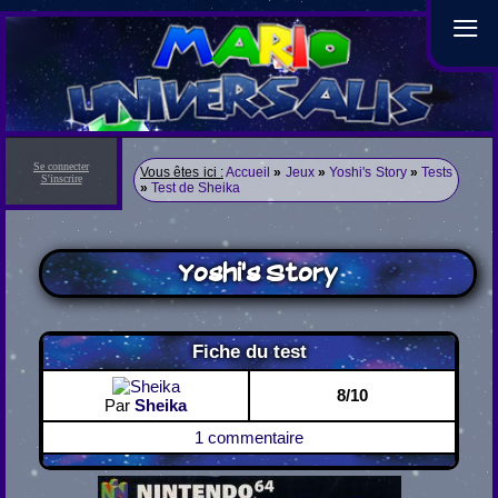
≡
Se connecter
Vous êtes ici :
Accueil
»
Jeux
»
Yoshi's Story
»
Tests
S'inscrire
»
Test de Sheika
Yoshi's Story
Fiche du test
8/10
Par
Sheika
1 commentaire