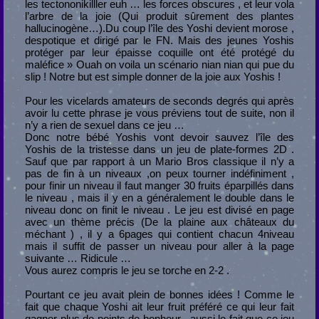
les tectononikilller euh … les forces obscures , et leur vola
l’arbre de la joie (Qui produit sûrement des plantes
hallucinogène…).Du coup l’île des Yoshi devient morose ,
despotique et dirigé par le FN. Mais des jeunes Yoshis
protéger par leur épaisse coquille ont été protégé du
maléfice » Ouah on voila un scénario nian nian qui pue du
slip ! Notre but est simple donner de la joie aux Yoshis !
Pour les vicelards amateurs de seconds degrés qui après
avoir lu cette phrase je vous préviens tout de suite, non il
n’y a rien de sexuel dans ce jeu …
Donc notre bébé Yoshis vont devoir sauvez l’île des
Yoshis de la tristesse dans un jeu de plate-formes 2D .
Sauf que par rapport à un Mario Bros classique il n’y a
pas de fin à un niveaux ,on peux tourner indéfiniment ,
pour finir un niveau il faut manger 30 fruits éparpillés dans
le niveau , mais il y en a généralement le double dans le
niveau donc on finit le niveau . Le jeu est divisé en page
avec un thème précis (De la plaine aux châteaux du
méchant ) , il y a 6pages qui contient chacun 4niveau
mais il suffit de passer un niveau pour aller à la page
suivante … Ridicule …
Vous aurez compris le jeu se torche en 2-2 .
Pourtant ce jeu avait plein de bonnes idées ! Comme le
fait que chaque Yoshi ait leur fruit préféré ce qui leur fait
gagner plus de points de bonheur , aussi le fait que ce jeu