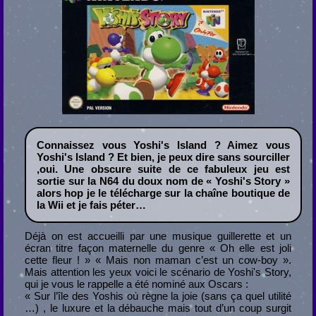
Connaissez vous Yoshi's Island ? Aimez vous
Yoshi's Island ? Et bien, je peux dire sans sourciller
,oui. Une obscure suite de ce fabuleux jeu est
sortie sur la N64 du doux nom de « Yoshi's Story »
alors hop je le télécharge sur la chaîne boutique de
la Wii et je fais péter…
Déjà on est accueilli par une musique guillerette et un
écran titre façon maternelle du genre « Oh elle est joli
cette fleur ! » « Mais non maman c’est un cow-boy ».
Mais attention les yeux voici le scénario de Yoshi's Story,
qui je vous le rappelle a été nominé aux Oscars :
« Sur l’île des Yoshis où règne la joie (sans ça quel utilité
…) , le luxure et la débauche mais tout d’un coup surgit