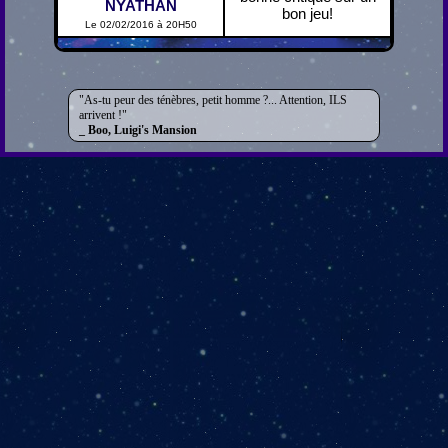
NYATHAN
bon jeu!
Le 02/02/2016 à 20H50
As-tu peur des ténèbres, petit homme ?... Attention, ILS
arrivent !
Boo, Luigi's Mansion