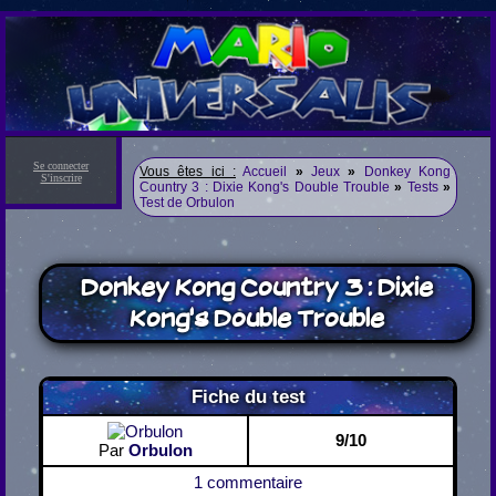
Se connecter
Vous êtes ici :
Accueil
»
Jeux
»
Donkey Kong
S'inscrire
Country 3 : Dixie Kong's Double Trouble
»
Tests
»
Test de Orbulon
Donkey Kong Country 3 : Dixie
Kong's Double Trouble
Fiche du test
9/10
Par
Orbulon
1 commentaire