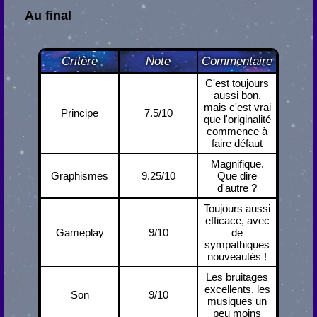
Au final
Critère
Note
Commentaire
C'est toujours
aussi bon,
mais c'est vrai
Principe
7.5/10
que l'originalité
commence à
faire défaut
Magnifique.
Graphismes
9.25/10
Que dire
d'autre ?
Toujours aussi
efficace, avec
Gameplay
9/10
de
sympathiques
nouveautés !
Les bruitages
excellents, les
Son
9/10
musiques un
peu moins