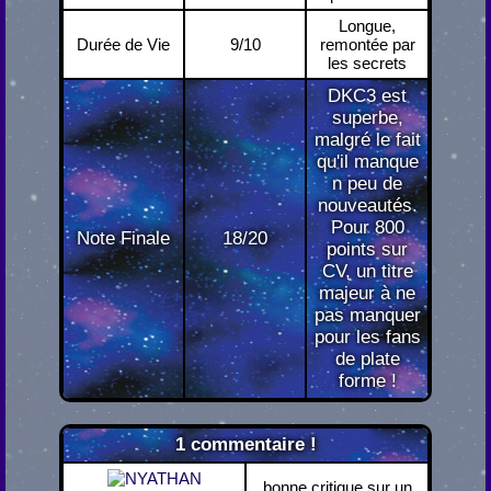
Longue,
Durée de Vie
9/10
remontée par
les secrets
DKC3 est
superbe,
malgré le fait
qu'il manque
n peu de
nouveautés.
Pour 800
Note Finale
18/20
points sur
CV, un titre
majeur à ne
pas manquer
pour les fans
de plate
forme !
1
commentaire !
bonne critique sur un