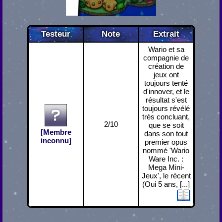
Testeur
Note
Extrait
Wario et sa
compagnie de
création de
jeux ont
toujours tenté
d'innover, et le
résultat s'est
toujours révélé
très concluant,
2/10
que se soit
[Membre
dans son tout
inconnu]
premier opus
nommé 'Wario
Ware Inc. :
Mega Mini-
Jeux', le récent
(Oui 5 ans, [...]