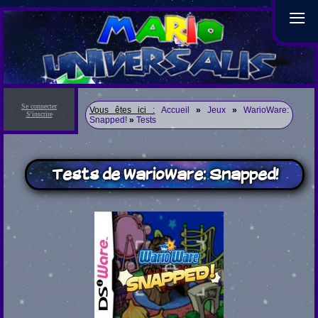
≡
Se connecter
Vous êtes ici :
Accueil
»
Jeux
»
WarioWare:
S'inscrire
Snapped!
»
Tests
Tests de WarioWare: Snapped!