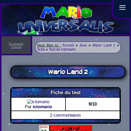
≡
Se connecter
Vous êtes ici :
Accueil
»
Jeux
»
Wario Land 2
»
S'inscrire
Tests
»
Test de ictomario
Wario Land 2
Fiche du test
9/10
Par
ictomario
2 commentaires