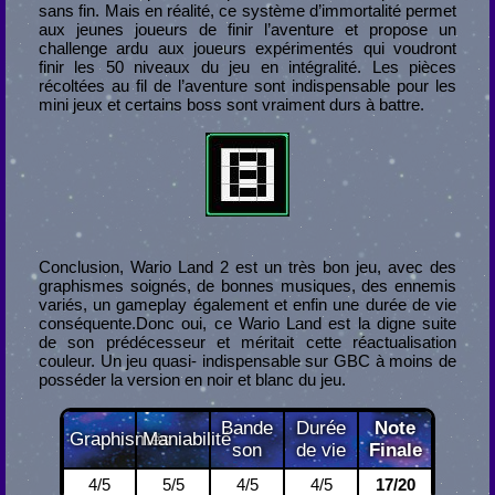
sans fin. Mais en réalité, ce système d’immortalité permet
aux jeunes joueurs de finir l’aventure et propose un
challenge ardu aux joueurs expérimentés qui voudront
finir les 50 niveaux du jeu en intégralité. Les pièces
récoltées au fil de l’aventure sont indispensable pour les
mini jeux et certains boss sont vraiment durs à battre.
Conclusion, Wario Land 2 est un très bon jeu, avec des
graphismes soignés, de bonnes musiques, des ennemis
variés, un gameplay également et enfin une durée de vie
conséquente.Donc oui, ce Wario Land est la digne suite
de son prédécesseur et méritait cette réactualisation
couleur. Un jeu quasi- indispensable sur GBC à moins de
posséder la version en noir et blanc du jeu.
Bande
Durée
Note
Graphismes
Maniabilité
son
de vie
Finale
4/5
5/5
4/5
4/5
17/20