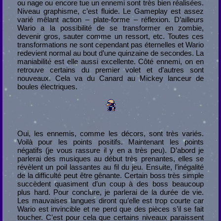
ou nage ou encore tue un ennemi sont très bien réalisées.
Niveau graphisme, c’est fluide. Le Gameplay est assez
varié mêlant action – plate-forme – réflexion. D’ailleurs
Wario a la possibilité de se transformer en zombie,
devenir gros, sauter comme un ressort, etc. Toutes ces
transformations ne sont cependant pas éternelles et Wario
redevient normal au bout d’une quinzaine de secondes. La
maniabilité est elle aussi excellente. Côté ennemi, on en
retrouve certains du premier volet et d’autres sont
nouveaux. Cela va du Canard au Mickey lanceur de
boules électriques.
Oui, les ennemis, comme les décors, sont très variés.
Voilà pour les points positifs. Maintenant les points
négatifs (je vous rassure il y en a très peu). D’abord je
parlerai des musiques au début très prenantes, elles se
révèlent un poil lassantes au fil du jeu. Ensuite, l’inégalité
de la difficulté peut être gênante. Certain boss très simple
succèdent quasiment d’un coup à des boss beaucoup
plus hard. Pour conclure, je parlerai de la durée de vie.
Les mauvaises langues diront qu’elle est trop courte car
Wario est invincible et ne perd que des pièces s’il se fait
toucher. C’est pour cela que certains niveaux paraissent