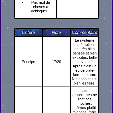
Pas mal de
choses à
débloquer...
Critère
Note
Commentaire
Le système
des émotions
est très bien
pensée et bien
exploités, belle
Principe
17/20
nouveauté.
Après c'est un
jeu de plate-
forme comme
Nintendo sait si
bien les faire.
Les
graphismes ne
sont pas
moches,
mêmes plutôt
mignons, mais