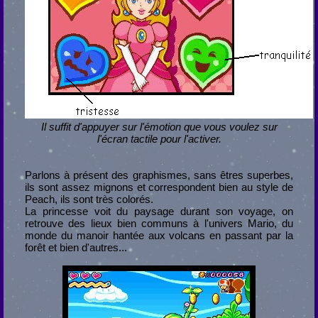
Il suffit d'appuyer sur l'émotion que vous voulez sur
l'écran tactile pour l'activer.
Parlons à présent des graphismes, sans êtres superbes,
ils sont assez mignons et correspondent bien au style de
Peach, ils sont très colorés.
La princesse voit du paysage durant son voyage, on
retrouve des lieux bien communs à l'univers Mario, du
monde du manoir hantée aux volcans en passant par la
forêt et bien d'autres...