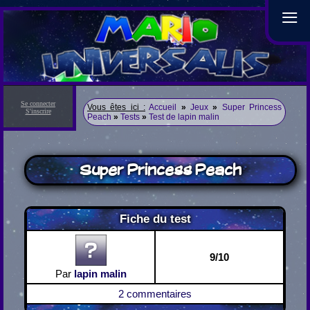
≡
Se connecter
Vous êtes ici :
Accueil
»
Jeux
»
Super Princess
S'inscrire
Peach
»
Tests
»
Test de lapin malin
Super Princess Peach
Fiche du test
9/10
Par
lapin malin
2 commentaires