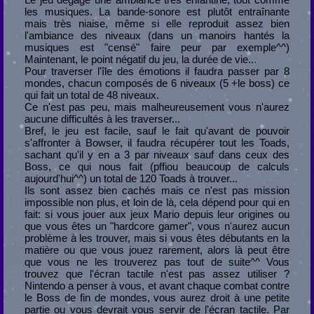
les musiques. La bande-sonore est plutôt entraînante
mais très niaise, même si elle reproduit assez bien
l'ambiance des niveaux (dans un manoirs hantés la
musiques est "censé" faire peur par exemple^^)
Maintenant, le point négatif du jeu, la durée de vie...
Pour traverser l'île des émotions il faudra passer par 8
mondes, chacun composés de 6 niveaux (5 +le boss) ce
qui fait un total de 48 niveaux.
Ce n'est pas peu, mais malheureusement vous n'aurez
aucune difficultés à les traverser...
Bref, le jeu est facile, sauf le fait qu'avant de pouvoir
s'affronter à Bowser, il faudra récupérer tout les Toads,
sachant qu'il y en a 3 par niveaux sauf dans ceux des
Boss, ce qui nous fait (pffiou beaucoup de calculs
aujourd'hui^^) un total de 120 Toads à trouver...
Ils sont assez bien cachés mais ce n'est pas mission
impossible non plus, et loin de là, cela dépend pour qui en
fait: si vous jouer aux jeux Mario depuis leur origines ou
que vous êtes un "hardcore gamer", vous n'aurez aucun
problème à les trouver, mais si vous êtes débutants en la
matière ou que vous jouez rarement, alors là peut être
que vous ne les trouverez pas tout de suite^^ Vous
trouvez que l'écran tactile n'est pas assez utiliser ?
Nintendo a penser à vous, et avant chaque combat contre
le Boss de fin de mondes, vous aurez droit à une petite
partie ou vous devrait vous servir de l'écran tactile. Par