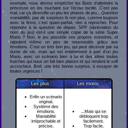
exemple, vous devrez empêcher les Boos d'atteindre la
princesse en les touchant sur l'écran tactile. C'est pas
mal, car ça diversifie un peu les phases de jeu... Question
maniabilité, pas de surprises là non plus, comme toujours
avec la firme, c'est quasi-parfait, rien à reprocher. Pour
répondre à la question de départ, SPP (abréviation du
nom du jeu) est-il une simple copie de la série Super
Mario ? Non, le jeu possède ses propres monstres, et
rajoutent même un peu de nouveautés grâce aux
émotions. C'est un très bon jeu, qui peut décevoir par sa
durée de vie, mais qui est entièrement à part d'un jeu
Mario, avec un scénario bien à lui et des idées toutes
fraîches qui nous on fait bien plaisirs et qui rendent le soft
accrocheur. Bref, une très bonne surprise, à essayer de
toutes urgences !
Les plus
Les moins
Enfin un scénario
original.
Système des
émotions.
...Mais qui se
Maniabilité
débloquent trop
irréprochable et
facilement.
précise.
Trop facile.