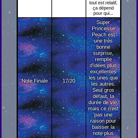
tout est relatif,
ça dépend
pour qui...
Super
Princesse
Peach est
une très
bonne
surprise,
remplie
d'idées plus
excellentes
les unes que
Note Finale
17/20
les autres.
Seul gros
défaut, la
durée de vie,
mais ce n'est
pas une
raison pour
baisser la
note plus