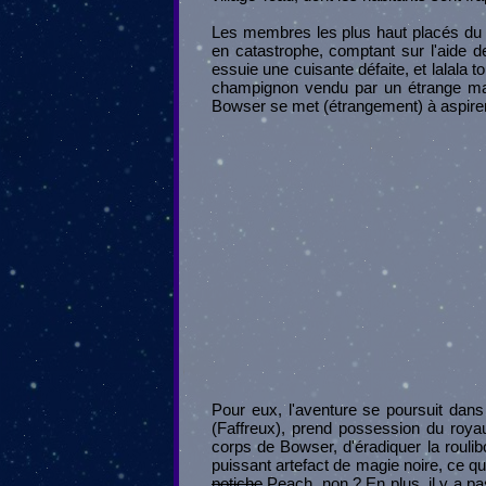
Les membres les plus haut placés du 
en catastrophe, comptant sur l'aide de
essuie une cuisante défaite, et lalala 
champignon vendu par un étrange mar
Bowser se met (étrangement) à aspirer 
Pour eux, l'aventure se poursuit dans
(Faffreux), prend possession du roya
corps de Bowser, d'éradiquer la roulib
puissant artefact de magie noire, ce 
potiche
Peach, non ? En plus, il y a p