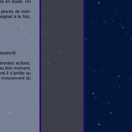
tre en boule. Un
 pincée de mini-
ginal à la fois,
nstinctif.
férentes actions.
e au bon moment,
nd il s'arrête au
 le mouvement du