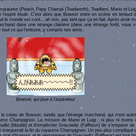
royaume (Peach, Papy Champi (Toadworth), Toadbert, Mario et Luigi
 l'esprit étoilé. C'est alors que Bowser entre en scène en tentant 
tout le monde est cont... ah non, pas tant que ça en fait. Après avoir
chand dans une étrange clairière (dans une étrange forêt, vous v
tout ce qui l'entoure, y compris nos amis.
Bowser, qui joue à l'aspirateur
 le corps de Bowser, tandis que l'étrange marchand, qui n'est aut
ume Champignon. La mission de Mario et Luigi : ni plus ni moins q
oulite (bloubb) et d'empêcher Gracowitz (Faffreux) de s'emparer de l
qui marquerait la fin du royaume Champignon. Un peu plus compliqué
as mal d'humour, et le personnage de Gracowitz (Faffreux) est tout b