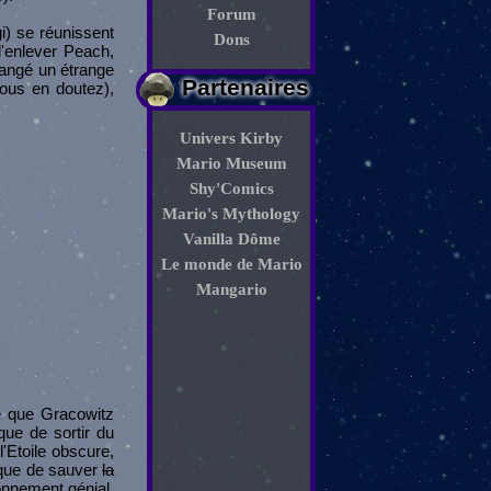
Forum
) se réunissent
Dons
d'enlever Peach,
 mangé un étrange
Partenaires
ous en doutez),
Univers Kirby
Mario Museum
Shy'Comics
Mario's Mythology
Vanilla Dôme
Le monde de Mario
Mangario
re que Gracowitz
ue de sortir du
'Etoile obscure,
 que de sauver
la
onnement génial.