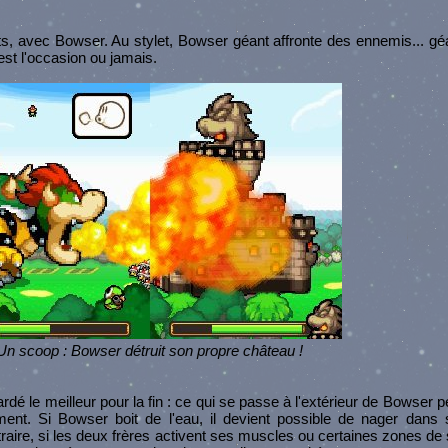
ts, avec Bowser. Au stylet, Bowser géant affronte des ennemis... gé
est l'occasion ou jamais.
Un scoop : Bowser détruit son propre château !
ardé le meilleur pour la fin : ce qui se passe à l'extérieur de Bowser p
sement. Si Bowser boit de l'eau, il devient possible de nager dan
traire, si les deux frères activent ses muscles ou certaines zones de