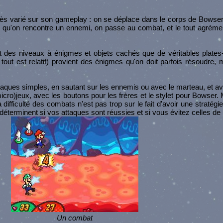
 très varié sur son gameplay : on se déplace dans le corps de Bowser
s qu'on rencontre un ennemi, on passe au combat, et le tout agréme
tôt des niveaux à énigmes et objets cachés que de véritables plat
n tout est relatif) provient des énigmes qu'on doit parfois résoudre,
 attaques simples, en sautant sur les ennemis ou avec le marteau, et 
icro)jeux, avec les boutons pour les frères et le stylet pour Bowser.
a difficulté des combats n'est pas trop sur le fait d'avoir une stratégi
i déterminent si vos attaques sont réussies et si vous évitez celles de 
Un combat