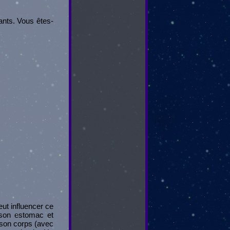
ants. Vous êtes-
eut influencer ce
s son estomac et
 son corps (avec