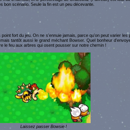
rès bon scénario. Seule la fin est un peu décevante.
s point fort du jeu. On ne s'ennuie jamais, parce qu'on peut varier les p
r, mais tantôt aussi le grand méchant Bowser. Quel bonheur d'envoye
e le feu aux arbres qui osent pousser sur notre chemin !
Laissez passer Bowsie !