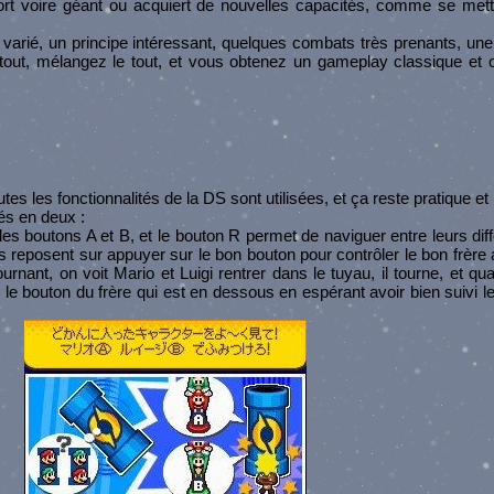
fort voire géant ou acquiert de nouvelles capacités, comme se met
varié, un principe intéressant, quelques combats très prenants, une
out, mélangez le tout, et vous obtenez un gameplay classique et ori
tes les fonctionnalités de la DS sont utilisées, et ça reste pratique et i
és en deux :
 les boutons A et B, et le bouton R permet de naviguer entre leurs dif
s reposent sur appuyer sur le bon bouton pour contrôler le bon frèr
rnant, on voit Mario et Luigi rentrer dans le tuyau, il tourne, et qua
r le bouton du frère qui est en dessous en espérant avoir bien suivi