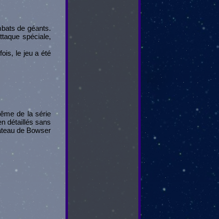
ombats de géants.
ttaque spéciale,
ois, le jeu a été
même de la série
en détaillés sans
château de Bowser