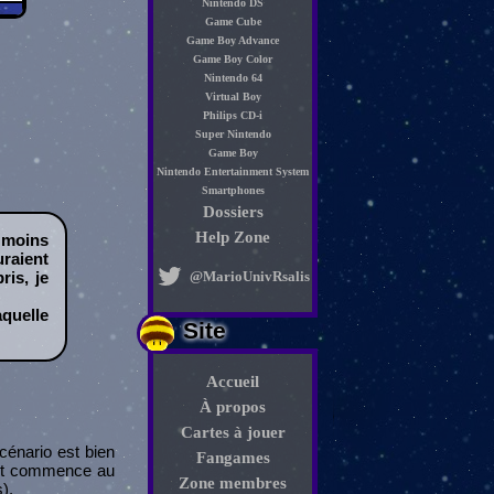
Nintendo DS
Game Cube
Game Boy Advance
Game Boy Color
Nintendo 64
Virtual Boy
Philips CD-i
Super Nintendo
Game Boy
Nintendo Entertainment System
Smartphones
Dossiers
Help Zone
 moins
raient
@MarioUnivRsalis
is, je
aquelle
Site
Accueil
À propos
Cartes à jouer
scénario est bien
Fangames
Tout commence au
Zone membres
).