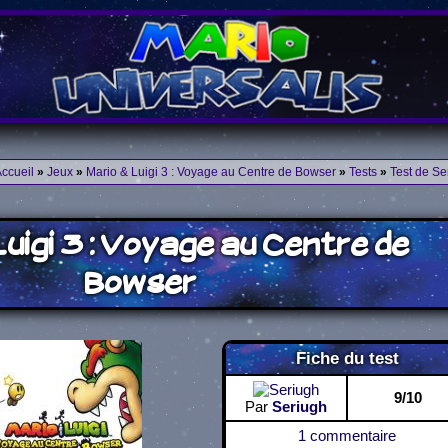
ccueil
»
Jeux
»
Mario & Luigi 3 : Voyage au Centre de Bowser
»
Tests
»
Test de Se
Luigi 3 : Voyage au Centre de
Bowser
Fiche du test
9/10
Par
Seriugh
1 commentaire