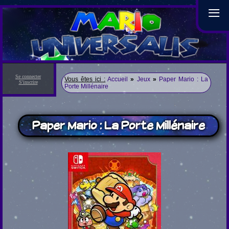
≡
Se connecter
Vous êtes ici :
Accueil
»
Jeux
»
Paper Mario : La
S'inscrire
Porte Millénaire
Paper Mario : La Porte Millénaire