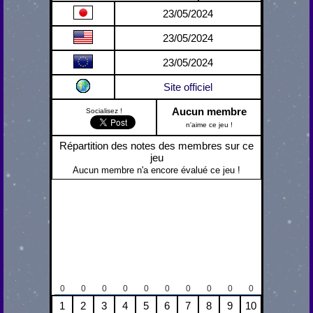
23/05/2024
23/05/2024
23/05/2024
Site officiel
Aucun membre
Socialisez !
n'aime ce jeu !
Répartition des notes des membres sur ce
jeu
Aucun membre n'a encore évalué ce jeu !
0
0
0
0
0
0
0
0
0
0
1
2
3
4
5
6
7
8
9
10