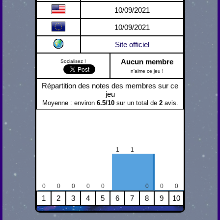
10/09/2021
10/09/2021
Site officiel
Aucun membre
Socialisez !
n'aime ce jeu !
Répartition des notes des membres sur ce
jeu
Moyenne : environ
6.5
/
10
sur un total de
2
avis.
1
1
0
0
0
0
0
0
0
0
1
2
3
4
5
6
7
8
9
10