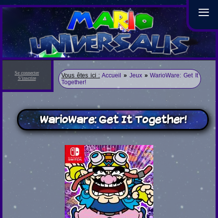
≡
Se connecter
Vous êtes ici :
Accueil
»
Jeux
»
WarioWare: Get It
S'inscrire
Together!
WarioWare: Get It Together!