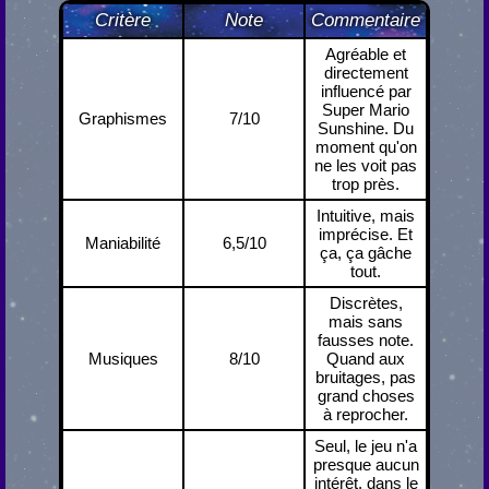
Critère
Note
Commentaire
Agréable et
directement
influencé par
Super Mario
Graphismes
7/10
Sunshine. Du
moment qu'on
ne les voit pas
trop près.
Intuitive, mais
imprécise. Et
Maniabilité
6,5/10
ça, ça gâche
tout.
Discrètes,
mais sans
fausses note.
Musiques
8/10
Quand aux
bruitages, pas
grand choses
à reprocher.
Seul, le jeu n'a
presque aucun
intérêt, dans le