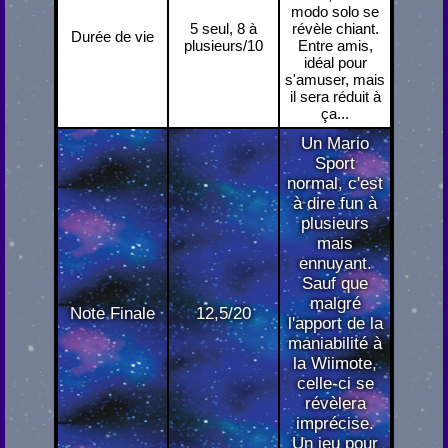
modo solo se
5 seul, 8 à
révèle chiant.
Durée de vie
plusieurs/10
Entre amis,
idéal pour
s'amuser, mais
il sera réduit à
ça...
Un Mario
Sport
normal, c'est
à dire fun à
plusieurs
mais
ennuyant.
Sauf que
malgré
Note Finale
12,5/20
l'apport de la
maniabilité à
la Wiimote,
celle-ci se
révèlera
imprécise.
Un jeu pour