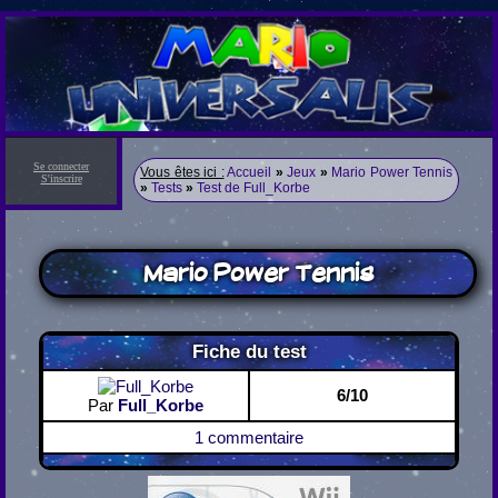
Se connecter
Vous êtes ici :
Accueil
»
Jeux
»
Mario Power Tennis
S'inscrire
»
Tests
»
Test de Full_Korbe
Mario Power Tennis
Fiche du test
6/10
Par
Full_Korbe
1 commentaire