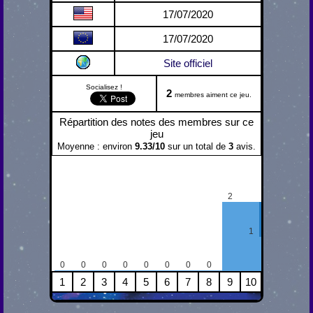
17/07/2020
17/07/2020
Site officiel
Socialisez !
2
membres aiment ce jeu.
Répartition des notes des membres sur ce
jeu
Moyenne : environ
9.33
/
10
sur un total de
3
avis.
2
1
0
0
0
0
0
0
0
0
1
2
3
4
5
6
7
8
9
10