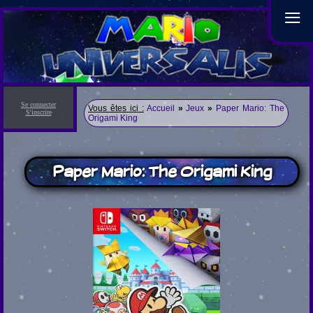
≡
Se connecter
Vous êtes ici :
Accueil
»
Jeux
»
Paper Mario: The
S'inscrire
Origami King
Paper Mario: The Origami King