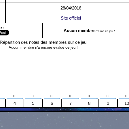
28/04/2016
Site officiel
z !
Aucun membre
n'aime ce jeu !
Répartition des notes des membres sur ce jeu
Aucun membre n'a encore évalué ce jeu !
0
0
0
0
0
0
0
4
5
6
7
8
9
10