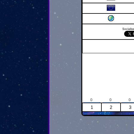
Socialise
0
0
0
1
2
3