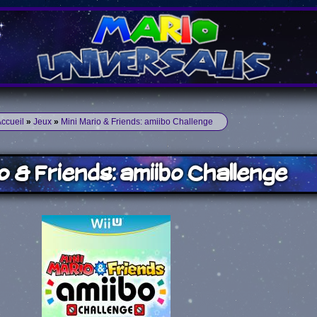
ccueil
»
Jeux
»
Mini Mario & Friends: amiibo Challenge
o & Friends: amiibo Challenge