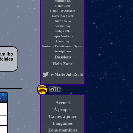
Nintendo DS
Game Cube
Game Boy Advance
Game Boy Color
Nintendo 64
Virtual Boy
Philips CD-i
Super Nintendo
Game Boy
Nintendo Entertainment System
Smartphones
amiibo
Dossiers
ciales
Help Zone
@MarioUnivRsalis
Site
Accueil
À propos
Cartes à jouer
Fangames
Zone membres