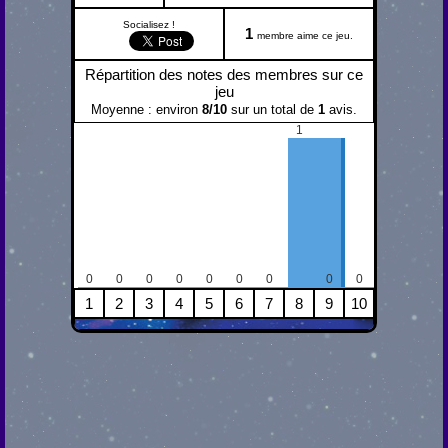
Socialisez !
1
membre aime ce jeu.
Répartition des notes des membres sur ce
jeu
Moyenne : environ
8
/
10
sur un total de
1
avis.
1
0
0
0
0
0
0
0
0
0
1
2
3
4
5
6
7
8
9
10