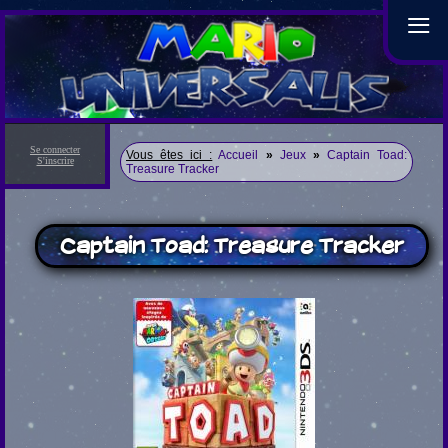
≡
Se connecter
Vous êtes ici :
Accueil
»
Jeux
»
Captain Toad:
S'inscrire
Treasure Tracker
Captain Toad: Treasure Tracker