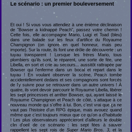
Le scénario : un premier bouleversement
Et oui ! Si vous vous attendiez à une énième déclinaison
de "Bowser a kidnappé Peach", passez votre chemin !
Cette fois, elle accompagne Mario, Luigi et Toad (bleu)
dans une balade sur les feux d'artifice du Royaume
Champignon (on ignore en quel honneur, mais peu
importe). Sur la route, ils font une drôle de découverte : un
tuyau transparent ! Lorsque les frères Mario, tous
plombiers qu'ils sont, le réparent, une sorte de fée, une
Libella, en sort et crie au secours... aussitôt rattrapée par
Bowser qui l'enferme dans un bocal et repart dans le
tuyau ! En voulant observer la scène, Peach tombe
accidentellement dedans et ses compagnons sont forcés
de l'y suivre pour se retrouver dans un autre univers ! À
quatre, ils vont devoir parcourir le Royaume Libella, libérer
les sept princesses et arrêter Bowser, qui, ayant laissé le
Royaume Champignon et Peach de côté, s'attaque à ce
nouveau monde qui s'offre à lui. Bon, c'est vrai que ça ne
vaut pas l'histoire d'un RPG épique, mais avouez quand
même que c'est toujours mieux que ce qu'on a d'habitude
! Les plus observateurs apprécieront d'ailleurs le double
clin d'oeil de ce scénario : les sept fées à sauver
rappellent les sept rois de
Super Mario Bros. 3
, et la