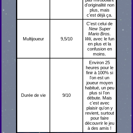
d'originalité non
plus, mais
c'est déjà ça.
C'est celui de
New Super
Mario Bros.
Multijoueur
9,5/10
Wii
, avec le fun
en plus et la
confusion en
moins.
Environ 25
heures pour le
finir à 100% si
l'on est un
joueur moyen
habitué, un peu
plus si l'on
Durée de vie
9/10
débute. Mais
c'est avec
plaisir qu'on y
revient, surtout
pour faire
découvrir le jeu
à des amis !