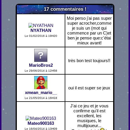
17
commentaires !
Moi perso j'ai pas super
super acrocher,comme
je suis un (mot qui
NYATHAN
commence par un C)et
Le 01/02/2016 à 19H20
ben je pense que:c'étai
mieux avant!
très bon test toujours!!
MarioBros2
Le 29/06/2014 à 12H58
oui il est super se jeux
xmean_mario__
Le 21/05/2014 à 16H18
J'ai ce jeu et je vous
confirme qu'il est
excellent, les
musiques, le
Mateo900163
multijoueur...
Le 16/04/2014 à 13H09