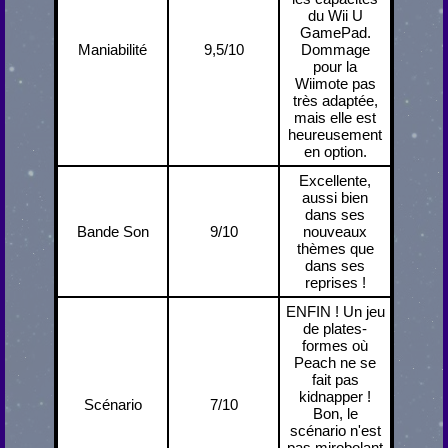
du Wii U
GamePad.
Maniabilité
9,5/10
Dommage
pour la
Wiimote pas
très adaptée,
mais elle est
heureusement
en option.
Excellente,
aussi bien
dans ses
Bande Son
9/10
nouveaux
thèmes que
dans ses
reprises !
ENFIN ! Un jeu
de plates-
formes où
Peach ne se
fait pas
kidnapper !
Scénario
7/10
Bon, le
scénario n'est
pas mirobolant