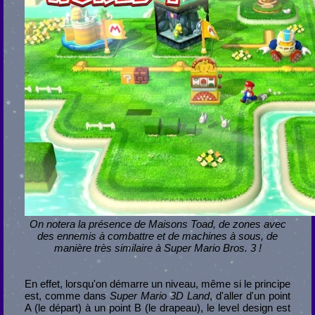
On notera la présence de Maisons Toad, de zones avec
des ennemis à combattre et de machines à sous, de
manière très similaire à Super Mario Bros. 3 !
En effet, lorsqu'on démarre un niveau, même si le principe
est, comme dans
Super Mario 3D Land
, d'aller d'un point
A (le départ) à un point B (le drapeau), le level design est