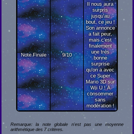
Il nous aura
surpris
jusqu'au
bout, ce jeu !
Son annonce
a fait peur,
mais c'est
finalement
une très
Note Finale
9/10
bonne
surprise
qu'on a avec
ce Super
Mario 3D sur
Wii U ! À
consommer
sans
modération !
Remarque: la note globale n'est pas une moyenne
arithmétique des 7 critères.