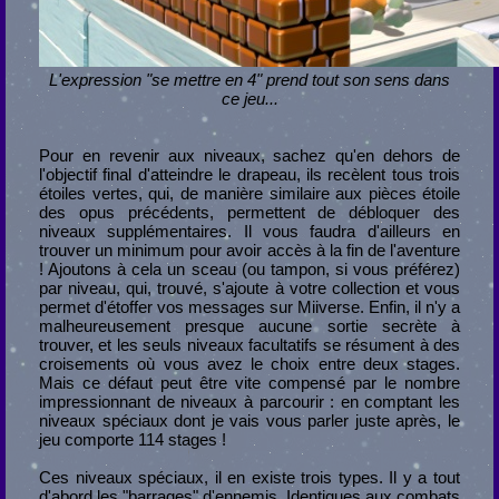
L'expression "se mettre en 4" prend tout son sens dans
ce jeu...
Pour en revenir aux niveaux, sachez qu'en dehors de
l'objectif final d'atteindre le drapeau, ils recèlent tous trois
étoiles vertes, qui, de manière similaire aux pièces étoile
des opus précédents, permettent de débloquer des
niveaux supplémentaires. Il vous faudra d'ailleurs en
trouver un minimum pour avoir accès à la fin de l'aventure
! Ajoutons à cela un sceau (ou tampon, si vous préférez)
par niveau, qui, trouvé, s'ajoute à votre collection et vous
permet d'étoffer vos messages sur Miiverse. Enfin, il n'y a
malheureusement presque aucune sortie secrète à
trouver, et les seuls niveaux facultatifs se résument à des
croisements où vous avez le choix entre deux stages.
Mais ce défaut peut être vite compensé par le nombre
impressionnant de niveaux à parcourir : en comptant les
niveaux spéciaux dont je vais vous parler juste après, le
jeu comporte 114 stages !
Ces niveaux spéciaux, il en existe trois types. Il y a tout
d'abord les "barrages" d'ennemis. Identiques aux combats