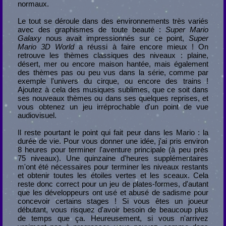
normaux.
Le tout se déroule dans des environnements très variés
avec des graphismes de toute beauté :
Super Mario
Galaxy
nous avait impressionnés sur ce point,
Super
Mario 3D World
a réussi à faire encore mieux ! On
retrouve les thèmes classiques des niveaux : plaine,
désert, mer ou encore maison hantée, mais également
des thèmes pas ou peu vus dans la série, comme par
exemple l'univers du cirque, ou encore des trains !
Ajoutez à cela des musiques sublimes, que ce soit dans
ses nouveaux thèmes ou dans ses quelques reprises, et
vous obtenez un jeu irréprochable d'un point de vue
audiovisuel.
Il reste pourtant le point qui fait peur dans les Mario : la
durée de vie. Pour vous donner une idée, j'ai pris environ
8 heures pour terminer l'aventure principale (à peu près
75 niveaux). Une quinzaine d'heures supplémentaires
m'ont été nécessaires pour terminer les niveaux restants
et obtenir toutes les étoiles vertes et les sceaux. Cela
reste donc correct pour un jeu de plates-formes, d'autant
que les développeurs ont usé et abusé de sadisme pour
concevoir certains stages ! Si vous êtes un joueur
débutant, vous risquez d'avoir besoin de beaucoup plus
de temps que ça. Heureusement, si vous n'arrivez