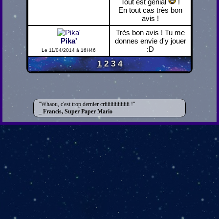
Tout est génial
!
En tout cas très bon
avis !
Très bon avis ! Tu me
Pika'
donnes envie d'y jouer
:D
Le 11/04/2014 à 16H46
1
2
3
4
Whaou, c'est trop dernier criiiiiiiiiiiiiiiii !
Francis, Super Paper Mario