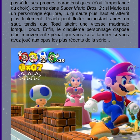
possède ses propres caractéristiques (d'où l'importance
du choix), comme dans
Super Mario Bros. 2
: si Mario est
un personnage équilibré, Luigi saute plus haut et atterrit
plus lentement. Peach peut flotter un instant après un
saut, tandis que Toad atteint une vitesse maximale
lorsqu'il court. Enfin, le cinquième personnage dispose
d'un mouvement spécial qui vous sera familier si vous
avez joué aux opus les plus récents de la série...