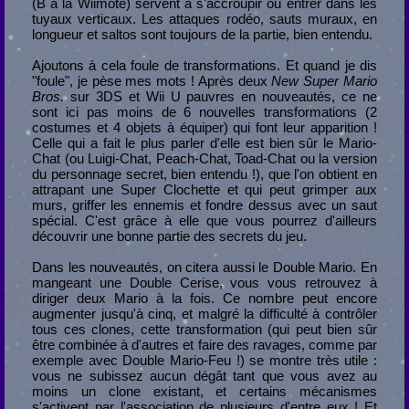
(B à la Wiimote) servent à s'accroupir ou entrer dans les
tuyaux verticaux. Les attaques rodéo, sauts muraux, en
longueur et saltos sont toujours de la partie, bien entendu.
Ajoutons à cela foule de transformations. Et quand je dis
"foule", je pèse mes mots ! Après deux
New Super Mario
Bros.
sur 3DS et Wii U pauvres en nouveautés, ce ne
sont ici pas moins de 6 nouvelles transformations (2
costumes et 4 objets à équiper) qui font leur apparition !
Celle qui a fait le plus parler d'elle est bien sûr le Mario-
Chat (ou Luigi-Chat, Peach-Chat, Toad-Chat ou la version
du personnage secret, bien entendu !), que l'on obtient en
attrapant une Super Clochette et qui peut grimper aux
murs, griffer les ennemis et fondre dessus avec un saut
spécial. C'est grâce à elle que vous pourrez d'ailleurs
découvrir une bonne partie des secrets du jeu.
Dans les nouveautés, on citera aussi le Double Mario. En
mangeant une Double Cerise, vous vous retrouvez à
diriger deux Mario à la fois. Ce nombre peut encore
augmenter jusqu'à cinq, et malgré la difficulté à contrôler
tous ces clones, cette transformation (qui peut bien sûr
être combinée à d'autres et faire des ravages, comme par
exemple avec Double Mario-Feu !) se montre très utile :
vous ne subissez aucun dégât tant que vous avez au
moins un clone existant, et certains mécanismes
s'activent par l'association de plusieurs d'entre eux ! Et