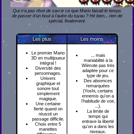
Qui n'a pas rêvé de savoir ce que Mario faisait le temps
de passer d'un bout à l'autre du tuyau ? Hé bien... rien de
spécial, finalement.
Les plus
Les moins
Le premier Mario
... mais
3D en multijoueur
maniabilité à la
intégral !
Wiimote pas très
Diversité des
adaptée pour ce
personnages.
type de jeu.
Univers
Des absences
graphique et
remarquées
sonore tout
(Yoshi, certains
simplement
ennemis qu'on a
magique.
l'habitude de voir,
Une certaine
...).
fierté quand on
La limite de
réussit un
temps qui
passage difficile.
entrave la liberté
Choix entre 5
qu'on a dans les
manettes
niveaux.