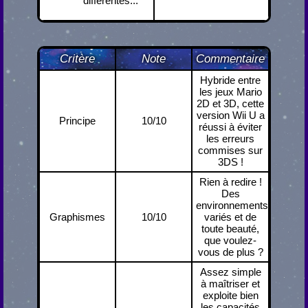
différentes...
Critère
Note
Commentaire
Hybride entre
les jeux Mario
2D et 3D, cette
version Wii U a
Principe
10/10
réussi à éviter
les erreurs
commises sur
3DS !
Rien à redire !
Des
environnements
Graphismes
10/10
variés et de
toute beauté,
que voulez-
vous de plus ?
Assez simple
à maîtriser et
exploite bien
les capacités