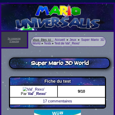
Se connecter
Vous êtes ici :
Accueil
»
Jeux
»
Super Mario 3D
S'inscrire
World
»
Tests
»
Test de Val'_Rexo'
Super Mario 3D World
Fiche du test
9/10
Par
Val'_Rexo'
17 commentaires