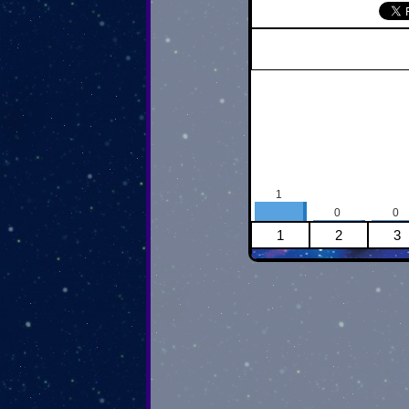
1
0
0
1
2
3