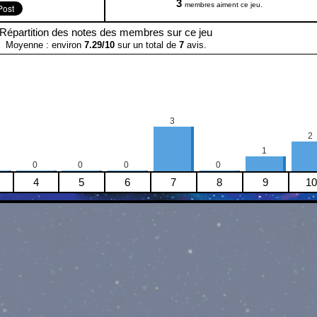
3
membres aiment ce jeu.
Répartition des notes des membres sur ce jeu
Moyenne : environ
7.29
/
10
sur un total de
7
avis.
3
2
1
0
0
0
0
4
5
6
7
8
9
10