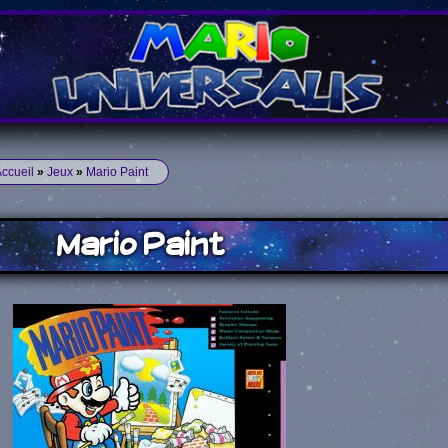
ccueil
»
Jeux
»
Mario Paint
Mario Paint