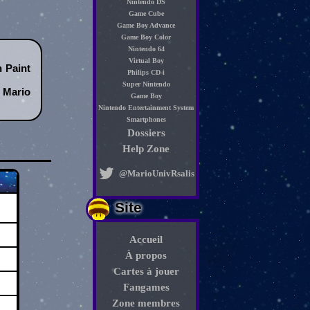
Nintendo DS
Game Cube
Game Boy Advance
Game Boy Color
Nintendo 64
Virtual Boy
n Paint
Philips CD-i
Super Nintendo
 Mario
Game Boy
Nintendo Entertainment System
Smartphones
Dossiers
Help Zone
@MarioUnivRsalis
Site
Accueil
À propos
Cartes à jouer
Fangames
Zone membres