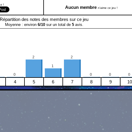
z !
Aucun membre
n'aime ce jeu !
Répartition des notes des membres sur ce jeu
Moyenne : environ
6
/
10
sur un total de
5
avis.
2
2
1
0
0
0
0
4
5
6
7
8
9
10