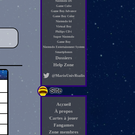
Nintendo DS
Game Cube
Game Boy Advance
Game Boy Color
Nintendo 64
Virtual Boy
Philips CD-i
Super Nintendo
Game Boy
Nintendo Entertainment System
Smartphones
Dossiers
Help Zone
@MarioUnivRsalis
Site
Accueil
À propos
Cartes à jouer
Fangames
Zone membres