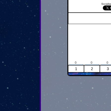
Socialise
0
0
0
1
2
3