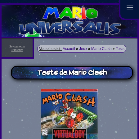
≡
Se connecter
Vous êtes ici :
Accueil
»
Jeux
»
Mario Clash
»
Tests
S'inscrire
Tests de Mario Clash