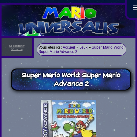
Se connecter
Vous êtes ici :
Accueil
»
Jeux
»
Super Mario World:
S'inscrire
Super Mario Advance 2
Super Mario World: Super Mario
Advance 2