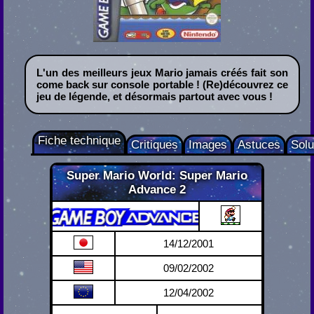
L'un des meilleurs jeux Mario jamais créés fait son
come back sur console portable ! (Re)découvrez ce
jeu de légende, et désormais partout avec vous !
Fiche technique
Critiques
Images
Astuces
Sol
Super Mario World: Super Mario
Advance 2
Game Boy Advance
14/12/2001
09/02/2002
12/04/2002