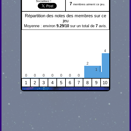
Socialisez !
7
membres aiment ce jeu.
Répartition des notes des membres sur ce
jeu
Moyenne : environ
9.29
/
10
sur un total de
7
avis.
4
2
1
0
0
0
0
0
0
0
1
2
3
4
5
6
7
8
9
10