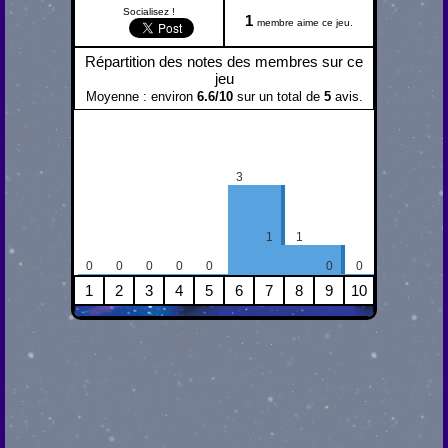
Socialisez !
1
membre aime ce jeu.
Répartition des notes des membres sur ce
jeu
Moyenne : environ
6.6
/
10
sur un total de
5
avis.
3
1
1
0
0
0
0
0
0
0
1
2
3
4
5
6
7
8
9
10