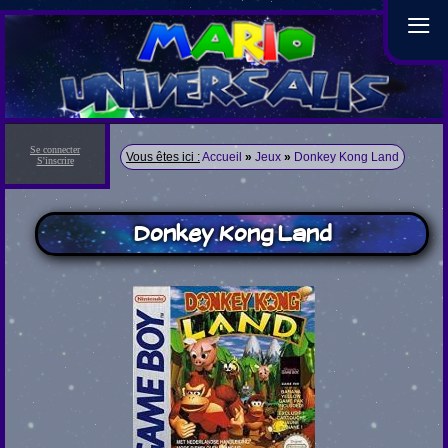
≡
Se connecter
Vous êtes ici :
Accueil
»
Jeux
»
Donkey Kong Land
S'inscrire
Donkey Kong Land