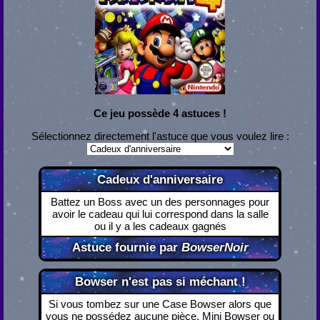
Ce jeu possède 4 astuces !
Sélectionnez directement l'astuce que vous voulez lire :
Cadeux d'anniversaire
Battez un Boss avec un des personnages pour
avoir le cadeau qui lui correspond dans la salle
ou il y a les cadeaux gagnés
Astuce fournie par
BowserNoir
Bowser n'est pas si méchant !
Si vous tombez sur une Case Bowser alors que
vous ne possédez aucune pièce, Mini Bowser ou