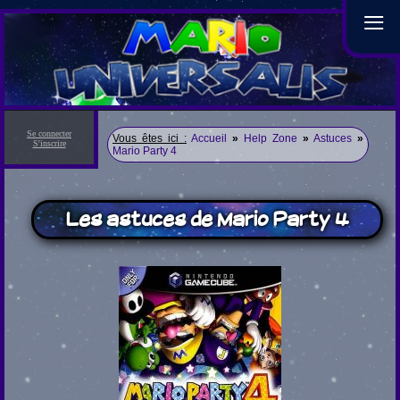
≡
Se connecter
Vous êtes ici :
Accueil
»
Help Zone
»
Astuces
»
S'inscrire
Mario Party 4
Les astuces de Mario Party 4