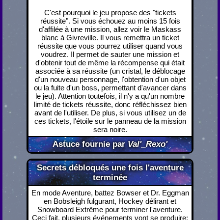
C'est pourquoi le jeu propose des "tickets
réussite". Si vous échouez au moins 15 fois
d'affilée à une mission, allez voir le Maskass
blanc à Givreville. Il vous remettra un ticket
réussite que vous pourrez utiliser quand vous
voudrez. Il permet de sauter une mission et
d'obtenir tout de même la récompense qui était
associée à sa réussite (un cristal, le déblocage
d'un nouveau personnage, l'obtention d'un objet
ou la fuite d'un boss, permettant d'avancer dans
le jeu). Attention toutefois, il n'y a qu'un nombre
limité de tickets réussite, donc réfléchissez bien
avant de l'utiliser. De plus, si vous utilisez un de
ces tickets, l'étoile sur le panneau de la mission
sera noire.
Astuce fournie par
Val'_Rexo'
Secrets débloqués une fois l'aventure
terminée
En mode Aventure, battez Bowser et Dr. Eggman
en Bobsleigh fulgurant, Hockey délirant et
Snowboard Extrême pour terminer l'aventure.
Ceci fait, plusieurs événements vont se produire: