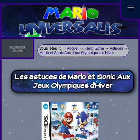
≡
Se connecter
Vous êtes ici :
Accueil
»
Help Zone
»
Astuces
»
S'inscrire
Mario et Sonic Aux Jeux Olympiques d'Hiver
Les astuces de Mario et Sonic Aux
Jeux Olympiques d'Hiver