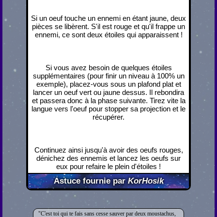
Si un oeuf touche un ennemi en étant jaune, deux
pièces se libèrent. S'il est rouge et qu'il frappe un
ennemi, ce sont deux étoiles qui apparaissent !
Si vous avez besoin de quelques étoiles
supplémentaires (pour finir un niveau à 100% un
exemple), placez-vous sous un plafond plat et
lancer un oeuf vert ou jaune dessus. Il rebondira
et passera donc à la phase suivante. Tirez vite la
langue vers l'oeuf pour stopper sa projection et le
récupérer.
Continuez ainsi jusqu'à avoir des oeufs rouges,
dénichez des ennemis et lancez les oeufs sur
eux pour refaire le plein d'étoiles !
Astuce fournie par
KorHosik
C'est toi qui te fais sans cesse sauver par deux moustachus,