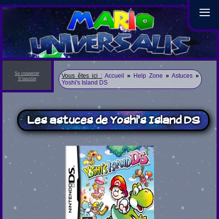
≡
Se connecter
Vous êtes ici :
Accueil
»
Help Zone
»
Astuces
»
S'inscrire
Yoshi's Island DS
Les astuces de Yoshi's Island DS