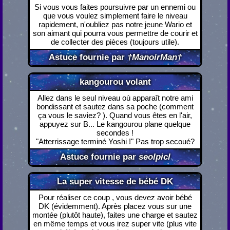
Si vous vous faites poursuivre par un ennemi ou
que vous voulez simplement faire le niveau
rapidement, n'oubliez pas notre jeune Wario et
son aimant qui pourra vous permettre de courir et
de collecter des pièces (toujours utile).
Astuce fournie par
†ManoirMan†
kangourou volant
Allez dans le seul niveau où apparaît notre ami
bondissant et sautez dans sa poche (comment
ça vous le saviez? ). Quand vous êtes en l'air,
appuyez sur B... Le kangourou plane quelque
secondes !
"Atterrissage terminé Yoshi !" Pas trop secoué?
Astuce fournie par
seolpicl
La super vitesse de bébé DK
Pour réaliser ce coup , vous devez avoir bébé
DK (évidemment). Après placez vous sur une
montée (plutôt haute), faites une charge et sautez
en même temps et vous irez super vite (plus vite