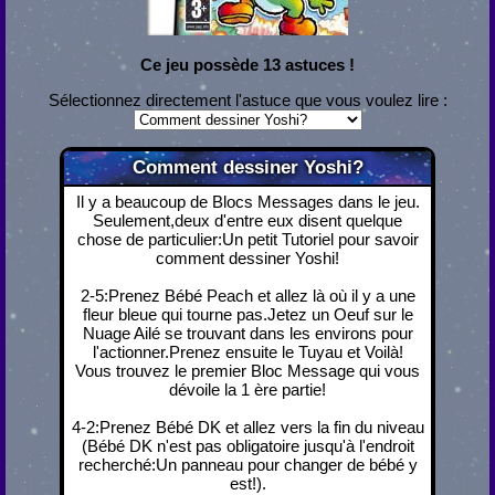
Ce jeu possède 13 astuces !
Sélectionnez directement l'astuce que vous voulez lire :
Comment dessiner Yoshi?
Il y a beaucoup de Blocs Messages dans le jeu.
Seulement,deux d'entre eux disent quelque
chose de particulier:Un petit Tutoriel pour savoir
comment dessiner Yoshi!
2-5:Prenez Bébé Peach et allez là où il y a une
fleur bleue qui tourne pas.Jetez un Oeuf sur le
Nuage Ailé se trouvant dans les environs pour
l'actionner.Prenez ensuite le Tuyau et Voilà!
Vous trouvez le premier Bloc Message qui vous
dévoile la 1 ère partie!
4-2:Prenez Bébé DK et allez vers la fin du niveau
(Bébé DK n'est pas obligatoire jusqu'à l'endroit
recherché:Un panneau pour changer de bébé y
est!).