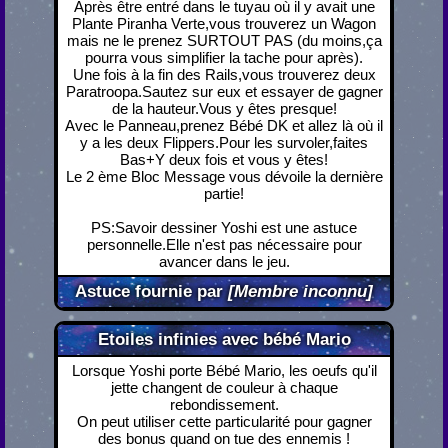
Après être entré dans le tuyau où il y avait une
Plante Piranha Verte,vous trouverez un Wagon
mais ne le prenez SURTOUT PAS (du moins,ça
pourra vous simplifier la tache pour après).
Une fois à la fin des Rails,vous trouverez deux
Paratroopa.Sautez sur eux et essayer de gagner
de la hauteur.Vous y êtes presque!
Avec le Panneau,prenez Bébé DK et allez là où il
y a les deux Flippers.Pour les survoler,faites
Bas+Y deux fois et vous y êtes!
Le 2 ème Bloc Message vous dévoile la dernière
partie!
PS:Savoir dessiner Yoshi est une astuce
personnelle.Elle n'est pas nécessaire pour
avancer dans le jeu.
Astuce fournie par
[Membre inconnu]
Etoiles infinies avec bébé Mario
Lorsque Yoshi porte Bébé Mario, les oeufs qu'il
jette changent de couleur à chaque
rebondissement.
On peut utiliser cette particularité pour gagner
des bonus quand on tue des ennemis !