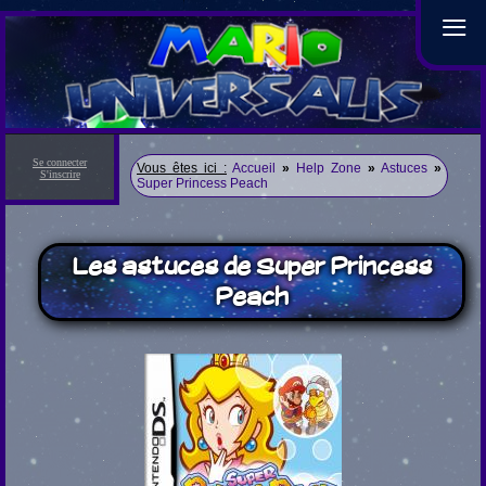
≡
Se connecter
Vous êtes ici :
Accueil
»
Help Zone
»
Astuces
»
S'inscrire
Super Princess Peach
Les astuces de Super Princess
Peach