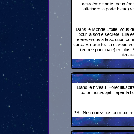
deuxième sortie (deuxième s
atteindre la porte bleue) v
Dans le Monde Etoile, vous de
pour la sortie secrète. Elle 
référez-vous à la solution comp
carte. Empruntez-la et vous vou
(entrée principale) en plus. 
niveaux
Dans le niveau "Forêt Illusoire
boîte multi-objet. Taper la b
PS : Ne courez pas au maximum