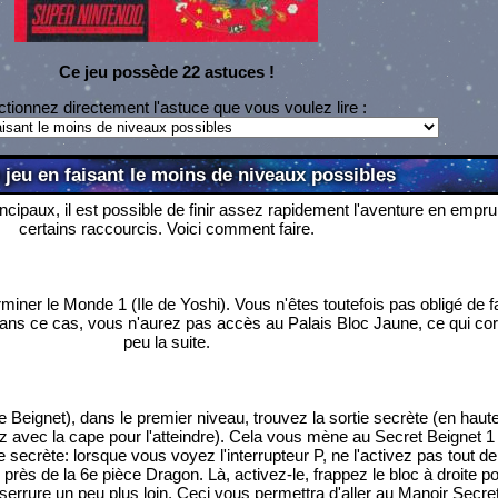
Ce jeu possède 22 astuces !
ctionnez directement l'astuce que vous voulez lire :
e jeu en faisant le moins de niveaux possibles
incipaux, il est possible de finir assez rapidement l'aventure en empru
certains raccourcis. Voici comment faire.
miner le Monde 1 (Ile de Yoshi). Vous n'êtes toutefois pas obligé de fa
 dans ce cas, vous n'aurez pas accès au Palais Bloc Jaune, ce qui co
peu la suite.
 Beignet), dans le premier niveau, trouvez la sortie secrète (en haut
lez avec la cape pour l'atteindre). Cela vous mène au Secret Beignet 1 (
 secrète: lorsque vous voyez l'interrupteur P, ne l'activez pas tout de 
ès de la 6e pièce Dragon. Là, activez-le, frappez le bloc à droite pou
 serrure un peu plus loin. Ceci vous permettra d'aller au Manoir Secret