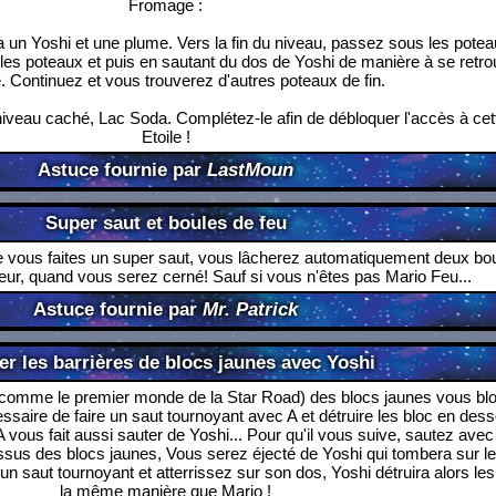
Fromage :
dra un Yoshi et une plume. Vers la fin du niveau, passez sous les potea
s les poteaux et puis en sautant du dos de Yoshi de manière à se retr
e. Continuez et vous trouverez d'autres poteaux de fin.
iveau caché, Lac Soda. Complétez-le afin de débloquer l'accès à ce
Etoile !
Astuce fournie par
LastMoun
Super saut et boules de feu
e vous faites un super saut, vous lâcherez automatiquement deux bo
eur, quand vous serez cerné! Sauf si vous n'êtes pas Mario Feu...
Astuce fournie par
Mr. Patrick
er les barrières de blocs jaunes avec Yoshi
 (comme le premier monde de la Star Road) des blocs jaunes vous blo
essaire de faire un saut tournoyant avec A et détruire les bloc en des
vous fait aussi sauter de Yoshi... Pour qu'il vous suive, sautez avec 
ssus des blocs jaunes, Vous serez éjecté de Yoshi qui tombera sur le
 un saut tournoyant et atterrissez sur son dos, Yoshi détruira alors les
la même manière que Mario !