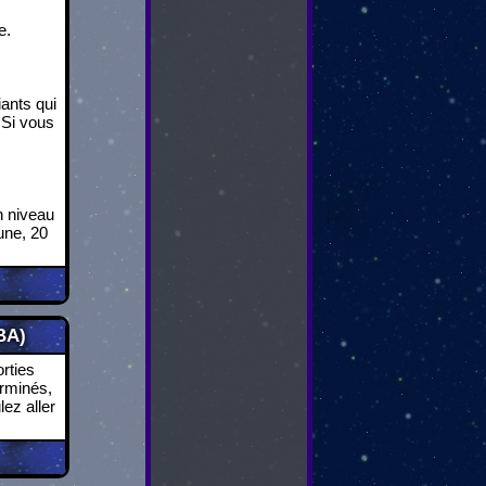
e.
iants qui
. Si vous
n niveau
une, 20
BA)
rties
erminés,
ez aller