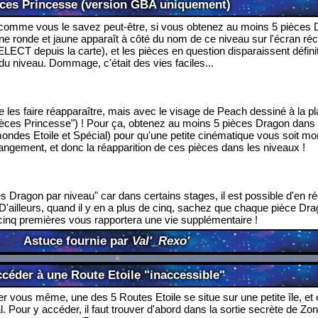
ces Princesse (version GBA uniquement)
 comme vous le savez peut-être, si vous obtenez au moins 5 pièces
 ronde et jaune apparaît à côté du nom de ce niveau sur l'écran réca
LECT depuis la carte), et les pièces en question disparaissent défin
du niveau. Dommage, c'était des vies faciles...
e les faire réapparaître, mais avec le visage de Peach dessiné à la p
pièces Princesse") ! Pour ça, obtenez au moins 5 pièces Dragon dan
ndes Etoile et Spécial) pour qu'une petite cinématique vous soit mo
angement, et donc la réapparition de ces pièces dans les niveaux !
s Dragon par niveau" car dans certains stages, il est possible d'en r
 D'ailleurs, quand il y en a plus de cinq, sachez que chaque pièce Dr
cinq premières vous rapportera une vie supplémentaire !
Astuce fournie par
Val'_Rexo'
céder à une Route Etoile "inaccessible"
 vous même, une des 5 Routes Etoile se situe sur une petite île, et 
 Pour y accéder, il faut trouver d'abord dans la sortie secrète de Zo