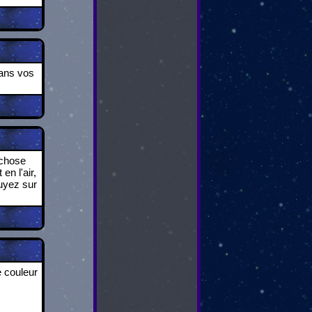
dans vos
 chose
en l'air,
uyez sur
e couleur