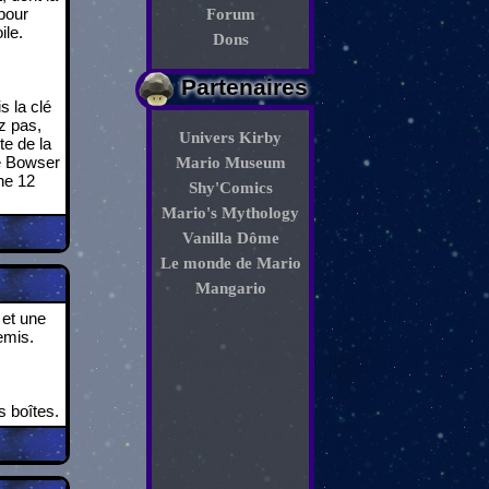
 pour
Forum
ile.
Dons
Partenaires
s la clé
z pas,
Univers Kirby
te de la
de Bowser
Mario Museum
ine 12
Shy'Comics
Mario's Mythology
Vanilla Dôme
Le monde de Mario
Mangario
 et une
nemis.
 boîtes.