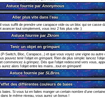
Astuce fournie par
Anonymous
Aller plus vite dans l'eau
, il vous suffit de prendre une carapace vide ou un bloc qui se casse 
t avancer tout simplement, vous irez 2 fois plus vite :)
Astuce fournie par
Zkrom
Tenir un objet en grimpant
 (P-Switch, Bloc, Carapace...) et que vous voyez une vigne ou autre
s pouvez tenir l'objet en grimpant. Rien de plus simple: lancez l'objet 
 et commencez à grimpez. Dès que l'objet redescend vers vous, app
 aurez alors l'objet entre les mains...tout en grimpant!
Astuce fournie par
SLBros.
'effet des différentes couleurs de baies
 baies. Si vous lui en faites manger un certain nombre d'une certain
dans le même niveau, vous aurez un bonus !