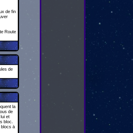
ux de fin
ouver
tte Route
ules de
quent la
sous de
lui et
s bloc.
 blocs à