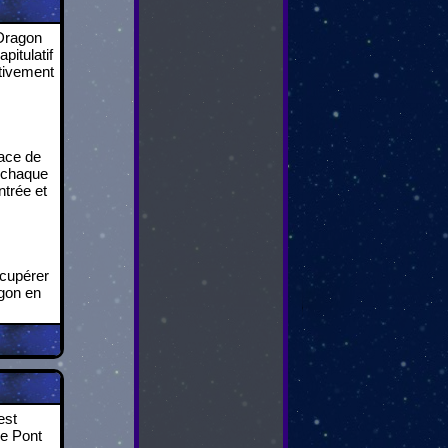
 Dragon
pitulatif
itivement
lace de
s chaque
ntrée et
écupérer
agon en
est
ne Pont