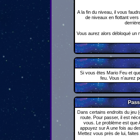
A la fin du niveau, il vous fau
de niveaux en flottant ver
derrièr
Vous aurez alors débloqué un n
Si vous êtes Mario Feu et qu
feu. Vous n'aurez p
Pass
Dans certains endroits du jeu
route. Pour passer, il est néc
vous. Le problème est que A 
appuyez sur A une fois au de
Mettez vous près de lui, faites