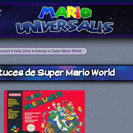
ccueil
»
Help Zone
»
Astuces
»
Super Mario World
tuces de Super Mario World