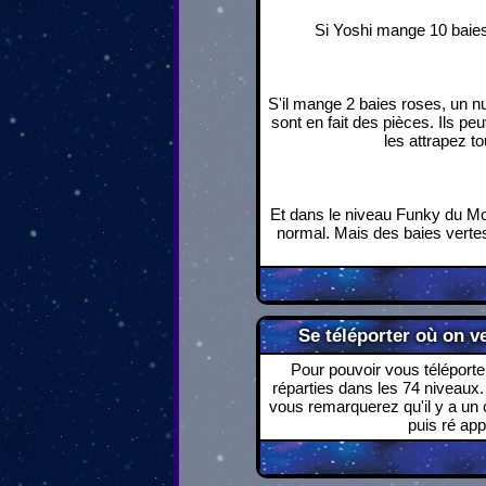
Si Yoshi mange 10 baies
S'il mange 2 baies roses, un n
sont en fait des pièces. Ils peu
les attrapez t
Et dans le niveau Funky du Mo
normal. Mais des baies verte
Se téléporter où on v
Pour pouvoir vous téléporte
réparties dans les 74 niveaux
vous remarquerez qu'il y a un 
puis ré ap