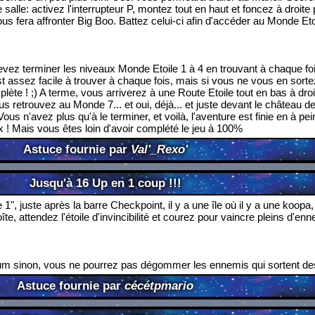
alle: activez l'interrupteur P, montez tout en haut et foncez à droite
ous fera affronter Big Boo. Battez celui-ci afin d'accéder au Monde Eto
vez terminer les niveaux Monde Etoile 1 à 4 en trouvant à chaque foi
est assez facile à trouver à chaque fois, mais si vous ne vous en sorte
lète ! ;) A terme, vous arriverez à une Route Etoile tout en bas à droi
s retrouvez au Monde 7... et oui, déjà... et juste devant le château 
Vous n'avez plus qu'à le terminer, et voilà, l'aventure est finie en à pe
 ! Mais vous êtes loin d'avoir complété le jeu à 100%
Astuce fournie par
Val'_Rexo'
Jusqu'à 16 Up en 1 coup !!!
 1", juste après la barre Checkpoint, il y a une île où il y a une koopa,
oîte, attendez l'étoile d'invincibilité et courez pour vaincre pleins d'en
 sinon, vous ne pourrez pas dégommer les ennemis qui sortent des
Astuce fournie par
cécétpmario