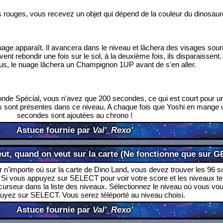
 rouges, vous recevez un objet qui dépend de la couleur du dinosaur
uage apparaît. Il avancera dans le niveau et lâchera des visages sour
vent rebondir une fois sur le sol, à la deuxième fois, ils disparaissent
ous, le nuage lâchera un Champignon 1UP avant de s'en aller.
nde Spécial, vous n'avez que 200 secondes, ce qui est court pour u
s sont présentes dans ce niveau. A chaque fois que Yoshi en mange 
secondes sont ajoutées au chrono !
Astuce fournie par
Val'_Rexo'
eut, quand on veut sur la carte (Ne fonctionne que sur G
r n'importe où sur la carte de Dino Land, vous devez trouver les 96 so
. Si vous appuyez sur SELECT pour voir votre score et les niveaux t
curseur dans la liste des niveaux. Sélectionnez le niveau où vous voul
puyez sur SELECT. Vous serez téléporté au niveau choisi.
Astuce fournie par
Val'_Rexo'