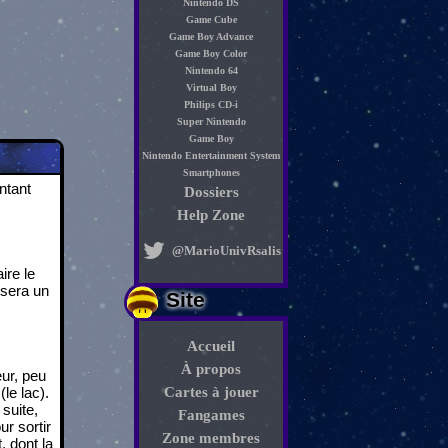
Nintendo DS
Game Cube
Game Boy Advance
Game Boy Color
Nintendo 64
Virtual Boy
Philips CD-i
Super Nintendo
Game Boy
Nintendo Entertainment System
Smartphones
ntant
Dossiers
Help Zone
@MarioUnivRsalis
ire le
rsera un
Site
Accueil
À propos
eur, peu
le lac).
Cartes à jouer
suite,
Fangames
r sortir
Zone membres
, dont la