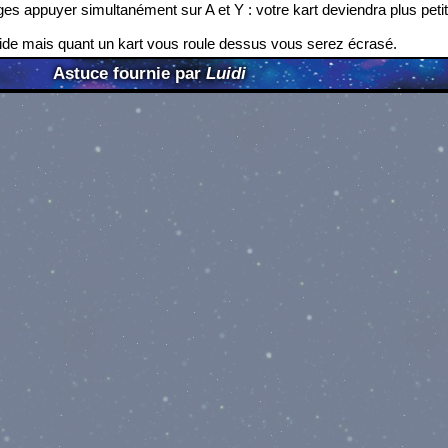
es appuyer simultanément sur A et Y : votre kart deviendra plus petit
apide mais quant un kart vous roule dessus vous serez écrasé.
Astuce fournie par
Luidi