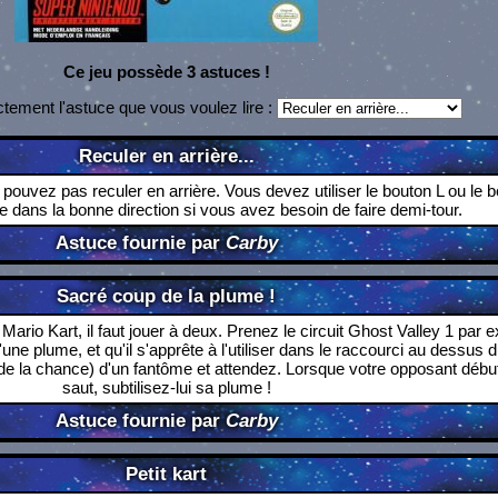
Ce jeu possède 3 astuces !
ctement l'astuce que vous voulez lire :
Reculer en arrière...
 pouvez pas reculer en arrière. Vous devez utiliser le bouton L ou le 
 dans la bonne direction si vous avez besoin de faire demi-tour.
Astuce fournie par
Carby
Sacré coup de la plume !
Mario Kart, il faut jouer à deux. Prenez le circuit Ghost Valley 1 par 
une plume, et qu'il s'apprête à l'utiliser dans le raccourci au dessus d
e la chance) d'un fantôme et attendez. Lorsque votre opposant débu
saut, subtilisez-lui sa plume !
Astuce fournie par
Carby
Petit kart