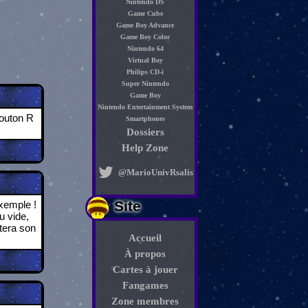
Nintendo DS
Game Cube
Game Boy Advance
Game Boy Color
Nintendo 64
Virtual Boy
Philips CD-i
Super Nintendo
Game Boy
Nintendo Entertainment System
bouton R
Smartphones
Dossiers
Help Zone
@MarioUnivRsalis
Site
exemple !
u vide,
tera son
Accueil
À propos
Cartes à jouer
Fangames
Zone membres