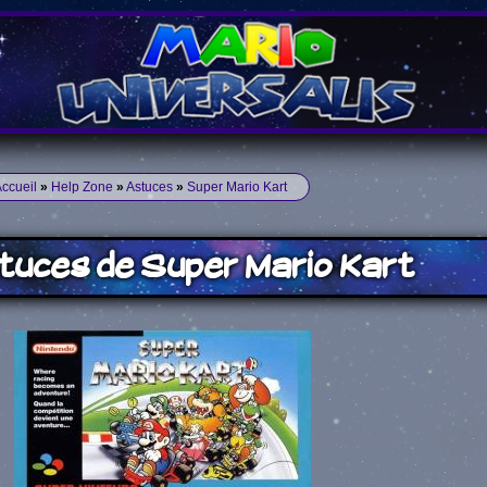
ccueil
»
Help Zone
»
Astuces
»
Super Mario Kart
tuces de Super Mario Kart