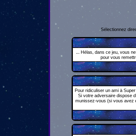
Sélectionnez dire
... Hélas, dans ce jeu, vous ne
pour vous remettre
Pour ridiculiser un ami à Super 
Si votre adversaire dispose d'
munissez-vous (si vous avez d