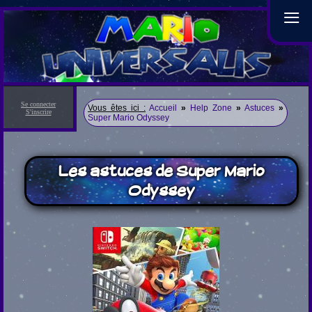
≡
Se connecter
Vous êtes ici :
Accueil
»
Help Zone
»
Astuces
»
S'inscrire
Super Mario Odyssey
Les astuces de Super Mario
Odyssey