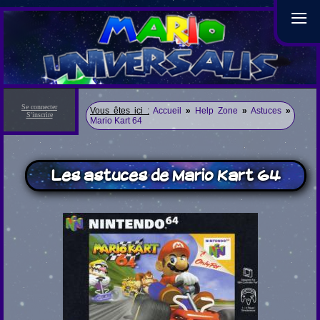
≡
Se connecter
Vous êtes ici :
Accueil
»
Help Zone
»
Astuces
»
S'inscrire
Mario Kart 64
Les astuces de Mario Kart 64