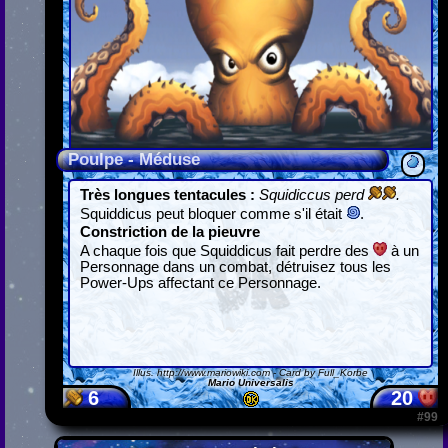
Poulpe - Méduse
Très longues tentacules :
Squidiccus perd
.
Squiddicus peut bloquer comme s'il était
.
Constriction de la pieuvre
A chaque fois que Squiddicus fait perdre des
à un
Personnage dans un combat, détruisez tous les
Power-Ups affectant ce Personnage.
Illus.
http://www.mariowiki.com
- Card by Full_Korbe
Mario Universalis
6
20
#99