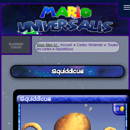
Se connecter
Vous êtes ici :
Accueil
»
Cartes Nintendo
»
Toutes
S'inscrire
les cartes
»
Squiddicus
Squiddicus
Squiddicus
10