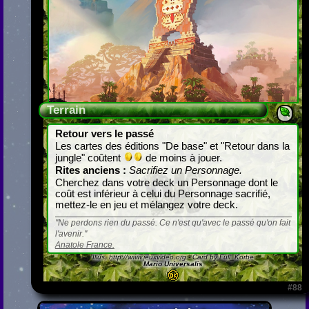
Terrain
Retour vers le passé
Les cartes des éditions "De base" et "Retour dans la
jungle" coûtent
de moins à jouer.
Rites anciens :
Sacrifiez un Personnage.
Cherchez dans votre deck un Personnage dont le
coût est inférieur à celui du Personnage sacrifié,
mettez-le en jeu et mélangez votre deck.
Ne perdons rien du passé. Ce n'est qu'avec le passé qu'on fait
l'avenir.
Anatole France.
Illus.
http://www.jeuxvideo.org
- Card by Full_Korbe
Mario Universalis
#88