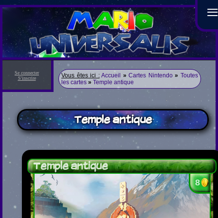
Se connecter
Vous êtes ici :
Accueil
»
Cartes Nintendo
»
Toutes
S'inscrire
les cartes
»
Temple antique
Temple antique
Temple antique
8