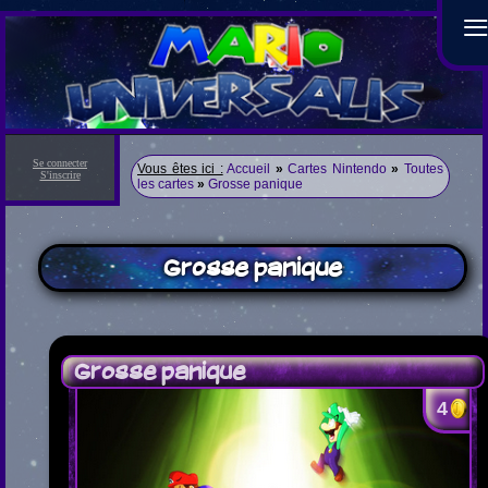
Se connecter
Vous êtes ici :
Accueil
»
Cartes Nintendo
»
Toutes
S'inscrire
les cartes
»
Grosse panique
Grosse panique
Grosse panique
4