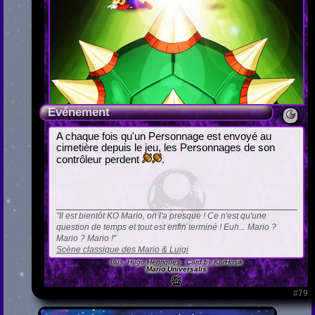
Evénement
A chaque fois qu'un Personnage est envoyé au
cimetière depuis le jeu, les Personnages de son
contrôleur perdent
.
Il est bientôt KO Mario, on l'a presque ! Ce n'est qu'une
question de temps et tout est enfin terminé ! Euh... Mario ?
Mario ? Mario !
Scène classique des Mario & Luigi
Illus.
Hugo Henriques
- Card by KorHosik
Mario Universalis
#79