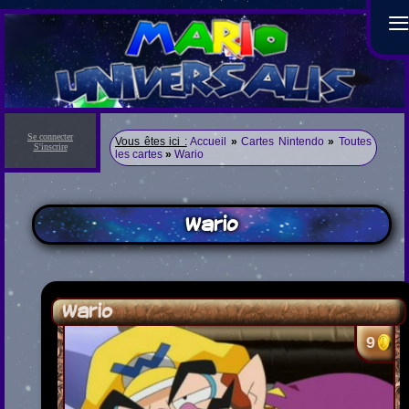
Se connecter
Vous êtes ici :
Accueil
»
Cartes Nintendo
»
Toutes
S'inscrire
les cartes
»
Wario
Wario
Wario
9