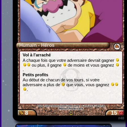
Humain - Héros
Vol à l'arraché
A chaque fois que votre adversaire devrait gagner
ou plus, il gagne
de moins et vous gagnez
.
Petits profits
Au début de chacun de vos tours, si votre
adversaire a plus de
que vous, vous gagnez
.
Illus.
http://www.giantbomb.com/
- Card by KorHosik
Mario Universalis
8
15
#40