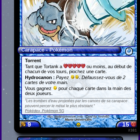
Carapace - Pokémon
Torrent
Tant que Tortank a
ou moins, au début de
chacun de vos tours, piochez une carte.
Hydrocanon :
Payez
. Défaussez-vous de 2
cartes de votre main.
Vous gagnez
pour chaque carte dans la main des
deux joueurs.
Les trombes d'eau projetées par les canons de sa carapace
peuvent percer le métal le plus résistant.
Pokédex, Pokémon 5G
Illus.
wallpapersuzie.com
- Card by Yoshi80
Mario Universalis
9
15
#381