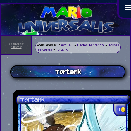
Se connecter
Vous êtes ici :
Accueil
»
Cartes Nintendo
»
Toutes
S'inscrire
les cartes
»
Tortank
Tortank
Tortank
9