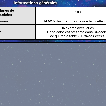
Informations générales
aires de
188
rculation
ession
14.52%
des membres possèdent cette ca
36
exemplaires joués.
n
Cette carte est présente dans
34
deck
ce qui représente
7.16%
des decks.