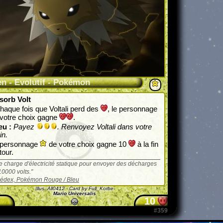
n - Evolutif - Pokémon
sorb Volt
haque fois que Voltali perd des
, le personnage
votre choix gagne
.
eu :
Payez
. Renvoyez Voltali dans votre
in.
 personnage
de votre choix gagne 10
à la fin
tour.
se charge d'électricité statique pour envoyer des décharges
10000 volts.
édex, Pokémon Rouge / Bleu
Illus.
All0412
- Card by Full_Korbe
Mario Universalis
10
#359