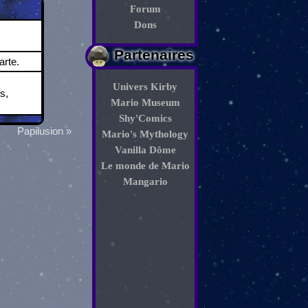
Forum
Dons
Partenaires
rte.
Univers Kirby
s,
Mario Museum
Shy'Comics
Papilusion »
Mario's Mythology
Vanilla Dôme
Le monde de Mario
Mangario