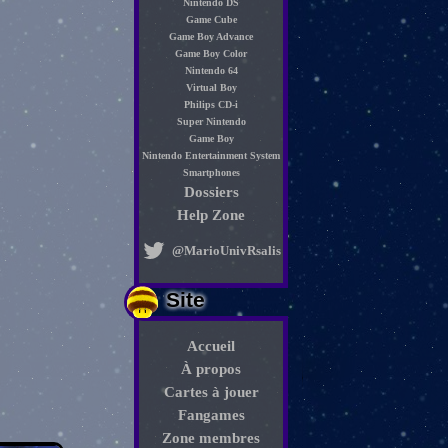
Nintendo DS
Game Cube
Game Boy Advance
Game Boy Color
Nintendo 64
Virtual Boy
Philips CD-i
Super Nintendo
Game Boy
Nintendo Entertainment System
Smartphones
Dossiers
Help Zone
@MarioUnivRsalis
Site
Accueil
À propos
Cartes à jouer
Fangames
Zone membres