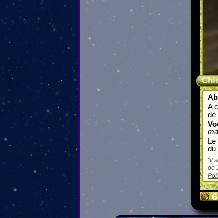
Chie
Ab
A c
de 
Vo
ma
Le
du 
Il 
de 
Pok
6