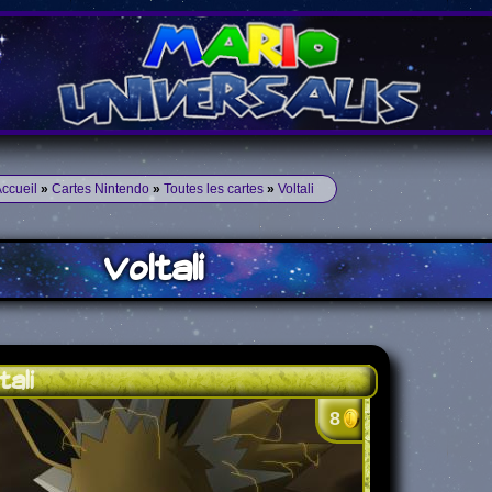
ccueil
»
Cartes Nintendo
»
Toutes les cartes
»
Voltali
Voltali
tali
8