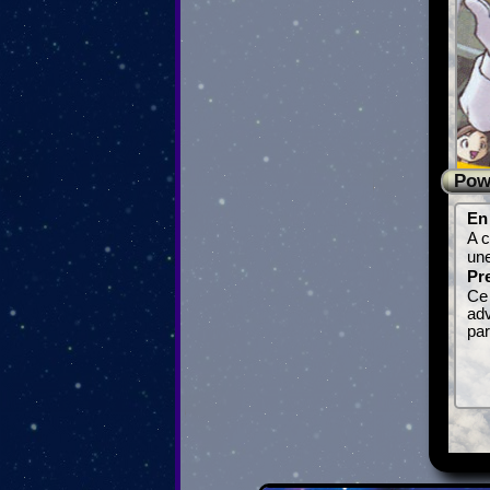
Pow
En 
A c
une
Pre
Ce 
adv
par