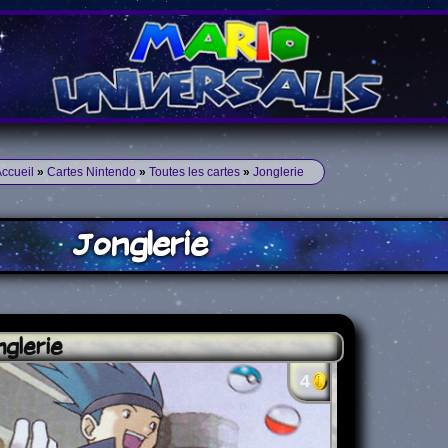
ccueil
»
Cartes Nintendo
»
Toutes les cartes
»
Jonglerie
Jonglerie
glerie
4