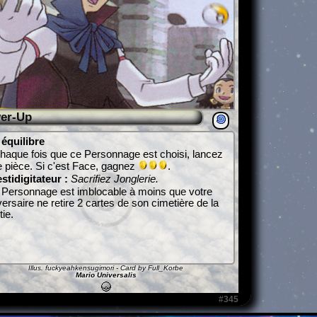
er-Up
équilibre
haque fois que ce Personnage est choisi, lancez
 pièce. Si c'est Face, gagnez
.
stidigitateur :
Sacrifiez Jonglerie.
Personnage est imblocable à moins que votre
ersaire ne retire 2 cartes de son cimetière de la
tie.
Illus.
fuckyeahkensugimori
- Card by Full_Korbe
Mario Universalis
#345