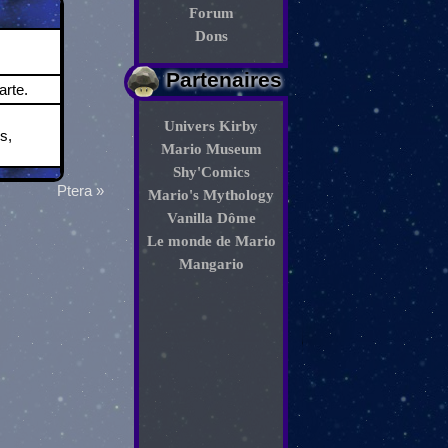
Forum
Dons
Partenaires
rte.
Univers Kirby
s,
Mario Museum
Shy'Comics
Ptera »
Mario's Mythology
Vanilla Dôme
Le monde de Mario
Mangario