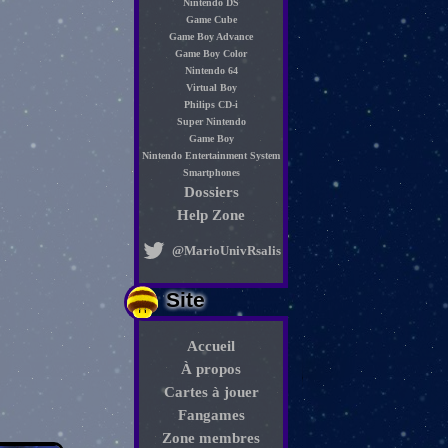
Nintendo DS
Game Cube
Game Boy Advance
Game Boy Color
Nintendo 64
Virtual Boy
Philips CD-i
Super Nintendo
Game Boy
Nintendo Entertainment System
Smartphones
Dossiers
Help Zone
@MarioUnivRsalis
Site
Accueil
À propos
Cartes à jouer
Fangames
Zone membres